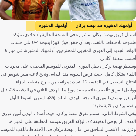
Olympic dcheira media
أولمبيك الدشيرة ضد نهضة بركان
أولمبيك الدشيرة
استهل فريق نهضة بركان، مشواره في النسخة الحالية بأداء قوي، مؤكدا
نهضة بركان
الدوري المغربي الممتاز
المغرب
كرة قدم
طموحه للاحتفاظ باللقب، بعد أن حقق فوزًا كبيرًا بنتيجة 4-0 على حساب
الوافد الجديد إلى الدوري المغربي للمحترفين، أولمبيك الدشيرة، في مباراة
أقيمت بمدينة أكادير.
وسيطر نهضة بركان، بطل الدوري المغربي للموسم الماضي، على مجريات
اللقاء بشكل كامل، حيث فرض أسلوبه منذ البداية، ونجح لاعبه منير شويعر في
افتتاح التسجيل في الدقيقة 12 بتسديدة رائعة من خارج منطقة الجزاء.
وواصل الفريق تألقه بإضافة محمد مورابيط الهدف الثاني في الدقيقة 25، قبل
أن يعزز يوسف المهري النتيجة بالهدف الثالث (35)، لينتهي الشوط الأول
بتقدم بركان بثلاثية نظيفة.
وفي الشوط الثاني، استمر تفوق نهضة بركان، حيث أضاف البديل أمين عزري
الهدف الرابع في الدقيقة 72، ليؤكد الفريق هيمنته المطلقة على المباراة.
وعزز هذا الانتصار الساحق من آمال نهضة بركان في الاحتفاظ باللقب للموسم