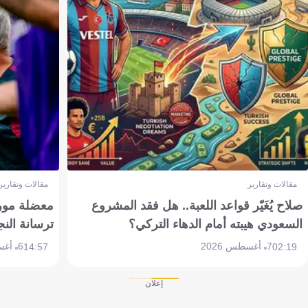
مقالات وتقارير
مقالات وتقارير
صلاح يُغَيّر قواعد اللعبة.. هل فقد المشروع
معضلة مورين
السعودي هيبته أمام الدهاء التركي؟
ترسانة النج
7 أغسطس 2026
6 أغسطس 2026
14:57
02:19
إعلان