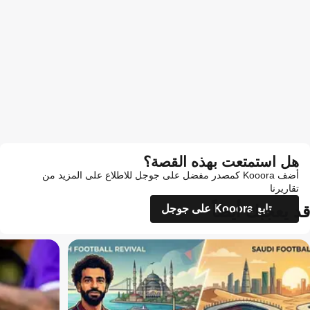
هل استمتعت بهذه القصة؟
أضف Kooora كمصدر مفضل على جوجل للاطلاع على المزيد من
تقاريرنا
قد يعجبك أيضاً
تابع Kooora على جوجل