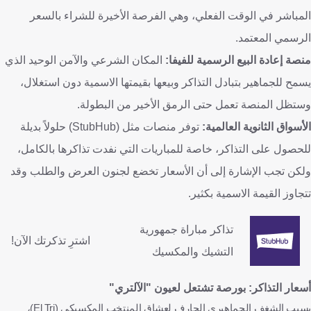
المباشر في الوقت الفعلي، وهي الفرصة الأخيرة للشراء بالسعر
الرسمي المعتمد.
منصة إعادة البيع الرسمية للفيفا:
المكان الشرعي والآمن الوحيد الذي
يسمح للجماهير بتبادل التذاكر وبيعها بقيمتها الاسمية دون استغلال،
وستظل المنصة تعمل حتى الرمق الأخير من البطولة.
الأسواق الثانوية العالمية:
توفر منصات مثل (StubHub) حلولاً بديلة
للحصول على التذاكر، خاصة للمباريات التي نفدت تذاكرها بالكامل،
ولكن تجب الإشارة إلى أن الأسعار تخضع لجنون العرض والطلب وقد
تتجاوز القيمة الاسمية بكثير.
تذاكر مباراة جمهورية
اشترِ تذكرتك الآن!
التشيك والمكسيك
أسعار التذاكر: بورصة تشتعل لعيون "الآلتري"
بسبب الشغف الجماهيري الجارف لعشاق المنتخب المكسيكي (El Tri)،