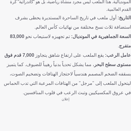
المونديالية. هذا الملعب ليس مجرد منشأة رياضية، بل هو "كاتدرائية" كرة
القدم العالمية.
التاريخ:
أول ملعب في تاريخ الساحرة المستديرة يحظى بشرف
استضافة ثلاث نسخ مختلفة من نهائيات كأس العالم.
السعة الجماهيرية في المونديال:
تم تجهيزه لاستيعاب نحو
83,000
متفرج
.
عامل الرعب:
يقع الملعب على ارتفاع شاهق يتجاوز
7,000 قدم فوق
مستوى سطح البحر
، مما يشكل تحدياً بدنياً رهيباً للضيوف. كما يتميز
بسقفه الضخم المصمم هندسياً لاحتجاز الهتافات وتضخيم الصوت،
ليتحول الملعب إلى "مرجل" من الهتافات المرعبة التي تدب الحماس
في عروق المكسيكيين وتبث الرعب في قلوب المنافسين.
إعلان