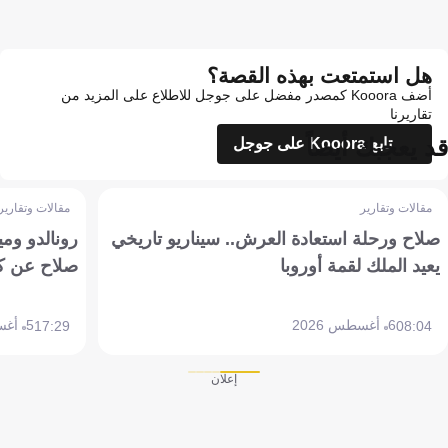
هل استمتعت بهذه القصة؟
أضف Kooora كمصدر مفضل على جوجل للاطلاع على المزيد من
تقاريرنا
قد يعجبك أيضاً
تابع Kooora على جوجل
مقالات وتقارير
مقالات وتقارير
صلاح ورحلة استعادة العرش.. سيناريو تاريخي
رونالدو وم
يعيد الملك لقمة أوروبا
صلاح عن ك
6 أغسطس 2026
5 أغسطس 2026
17:29
08:04
إعلان