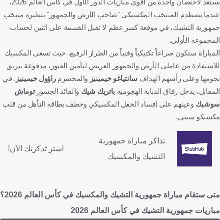
يستعد لاحتضان واحدة من أقوى مباريات الدور الأول في كأس العالم 2026،
عندما يصطدم المنتخب المكسيكي "صاحب الأرض والجمهور" بنظيره منتخب
جمهورية التشيك، في موقعة كسر عظم لا تقبل القسمة على اثنين لحساب
المجموعة الأولى.
المباراة ستكون صراعاً تكتيكياً وفنياً من الطراز الرفيع، حيث تسعى المكسيك
للاستفادة من عاملي الأرض والجمهور العريض لتأمين العبور، مدفوعة ببريق
نجومها وعلى رأسهم الهداف
سانتياغو خيمينيز
والمخضرم
راؤول خيمينيز
. في
المقابل، يدخل رفاق الدبابة الهجومية
باتريك شيك
والقائد الجسور
توماش
سوشيك
وعينهم على إفساد الحفل المكسيكي وخطف بطاقة التأهل من قلب
مكسيكو سيتي.
تذاكر مباراة جمهورية
اشترِ تذكرتك الآن!
التشيك والمكسيك
متى ستقام مباراة جمهورية التشيك والمكسيك في كأس العالم 2026؟
مباريات جمهورية التشيك في كأس العالم 2026