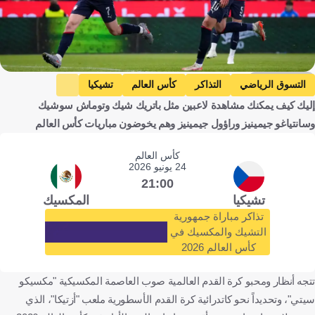
Getty Images
التسوق الرياضي
التذاكر
كأس العالم
تشيكيا
إليك كيف يمكنك مشاهدة لاعبين مثل باتريك شيك وتوماش سوشيك
المكسيك
باتريك شيك
توماش سوتشيك
سانتياجو خيمينيز
وسانتياغو جيمينيز وراؤول جيمينيز وهم يخوضون مباريات كأس العالم
راؤول خيمينيز
كرة قدم
كأس العالم
24 يونيو 2026
21:00
تشيكيا
المكسيك
تذاكر مباراة جمهورية
التشيك والمكسيك في
كأس العالم 2026
تتجه أنظار ومحبو كرة القدم العالمية صوب العاصمة المكسيكية "مكسيكو
سيتي"، وتحديداً نحو كاتدرائية كرة القدم الأسطورية ملعب "أزتيكا"، الذي