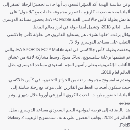
وعن مناسبة الهدية أكد المؤثر السعودي، أنها جاءت تحضيرًا لرحلة السفر إلى
ألمانيا بصحبة صديقه كاريزما، لتصوير مجموعة حلقات مع "يلا جول" على
هامش بطولة كأس جالاكسي للعبة EA FC Mobile، بحضور مساعد الدوسري
بطل العالم 2018، وتشمل أيضا جولة في أبرز معالم ألمانيا.
وقال برقت: "خلونا نشوف هل يستطيع الفائزون في بطولة كأس جالاكسي
التغلب على مساعد الدوسري ولا لا".
وحققت بطولة كأس جالاكسي في لعبة EA SPORTS FC™ Mobile، والتي
تم تنظيمها برعاية سامسونج، نجاحًا مدويًا، وسط مشاركة لافتة من عشاق
الألعاب الإلكترونية، وعلى رأسهم النجم السعودي مساعد الدوسري، بطل
العالم لعام 2018.
وتقدم سامسونج مجموعة رائعة من الجوائز التحفيزية في كأس جالاكسي،
حيث سيكون أصحاب الحظ من الفائزين على موعد مع رحلة شاملة إلى
ألمانيا، لحضور مباريات الحدث الكروي الأبرز في أوروبا خلال شهري يونيو
ويوليو.
هذا بالإضافة إلى فرصة لمواجهة النجم السعودي مساعد الدوسري، بطل
العالم في 2018، بجانب الحصول على هاتف سامسونج الرهيب Galaxy Z
Fold5.