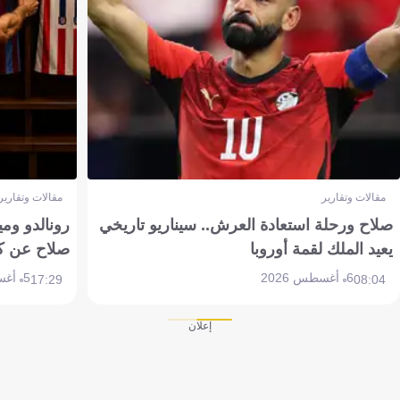
مقالات وتقارير
مقالات وتقارير
صلاح ورحلة استعادة العرش.. سيناريو تاريخي
رونالدو وم
يعيد الملك لقمة أوروبا
صلاح عن ك
6 أغسطس 2026
5 أغسطس 2026
17:29
08:04
إعلان