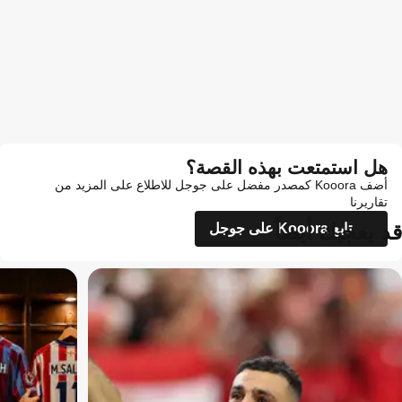
هل استمتعت بهذه القصة؟
أضف Kooora كمصدر مفضل على جوجل للاطلاع على المزيد من
تقاريرنا
قد يعجبك أيضاً
تابع Kooora على جوجل