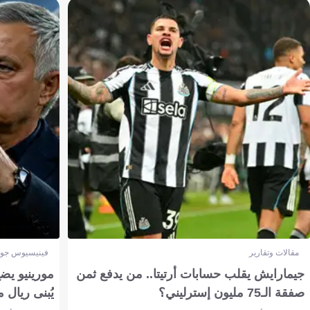
مقالات وتقارير
فينيسيوس جون
جيمارايش يقلب حسابات أرتيتا.. من يدفع ثمن
مورينيو يض
صفقة الـ75 مليون إسترليني؟
يُبنى ريال 