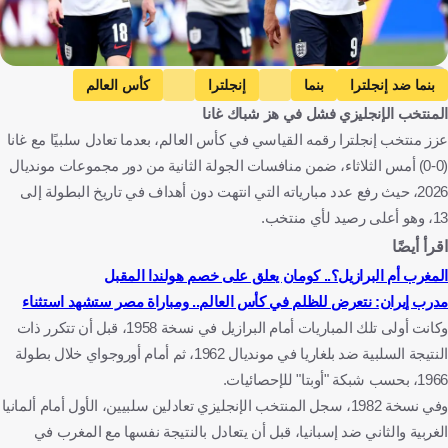
Getty Images
بنما ضد إنجلترا
بنما
إنجلترا
كأس العالم
المنتخب الإنجليزي فشل في هز شباك غانا
إنجلترا ضد غانا
غانا
المغرب ضد هايتي
المغرب
عزز منتخب إنجلترا رقمه القياسي في كأس العالم، بعدما تعادل سلبيًا مع غانا
هايتي
الجزائر ضد النمسا
الجزائر
النمسا
(0-0) أمس الثلاثاء، ضمن منافسات الجولة الثانية من دور مجموعات مونديال
بنما
إنجلترا
الولايات المتحدة
غانا
المغرب
هايتي
2026، حيث رفع عدد مبارياته التي انتهت دون أهداف في تاريخ البطولة إلى
الجزائر
النمسا
كرة قدم
13، وهو أعلى رصيد لأي منتخب.
اقرأ أيضًا
المغرب أم البرازيل؟.. كومان يعلق على خصم هولندا المقبل
مدرب إيران: نتعرض للظلم في كأس العالم.. ومباراة مصر ستشهد استثناء
وكانت أولى تلك المباريات أمام البرازيل في نسخة 1958، قبل أن تتكرر ذات
النتيجة السلبية ضد بلغاريا في مونديال 1962، ثم أمام أوروجواي خلال بطولة
1966، بحسب شبكة "أوبتا" للإحصائيات.
وفي نسخة 1982، سجل المنتخب الإنجليزي تعادلين سلبيين، الأول أمام ألمانيا
الغربية والثاني ضد إسبانيا، قبل أن يتعادل بالنتيجة نفسها مع المغرب في