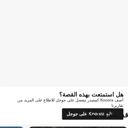
هل استمتعت بهذه القصة؟
أضف Kooora كمصدر مفضل على جوجل للاطلاع على المزيد من
تقاريرنا
قد يعجبك أيضاً
تابع Kooora على جوجل