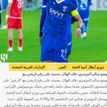
دوري أبطال آسيا النخبة
العين
الإمارات العربية المتحدة
وضع سالم الدوسري، قائد الهلال، بصمته على رقم تاريخي مع
الهلال
المملكة العربية السعودية
برسبوليس
إيران
وضع سالم الدوسري، قائد الهلال، بصمته على رقم تاريخي مع "الزعيم" على
سالم الدوسري
كرة قدم
المستوى الآسيوي، بعدما سجل ثنائية رائعة في شباك بيرسبوليس الإيراني،
مساء الثلاثاء، ضمن منافسات الجولة السابعة من دوري أبطال آسيا للنخبة.
وسجل الدوسري هدفين في الدقيقتين 38 و45+1 من الشوط الأول، حيث
أحرز الهدف الثالث بالمباراة، بعدما تلقى تمريرة سحرية من زميله البرازيلي