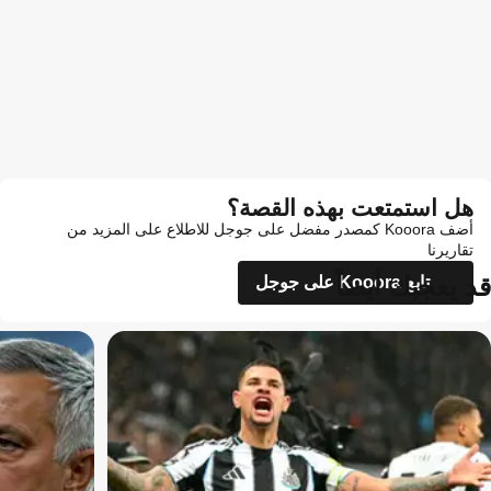
هل استمتعت بهذه القصة؟
أضف Kooora كمصدر مفضل على جوجل للاطلاع على المزيد من
تقاريرنا
قد يعجبك أيضاً
تابع Kooora على جوجل