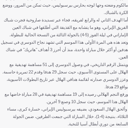
مالكوم وضعته وجها لوجه بحارس بيرسبوليس، حيث تمكن من المرور، ووضع
الكرة بالشباك.
أما الهدف الثاني له والرابع لفريقه، فجاء عبر تسديدة صاروخية فجرت شباك
الفريق الإيراني، وهو ما يتشابه مع القذيفة التي أطلقها في شباك العين
الإماراتي في ليلة الفوز (5-4) بالجولة الثالثة من النسخة الحالية للبطولة.
وتعد هذه هي المرة الأولى هذا الموسم التي تشهد نجاح الدوسري في تسجيل
هدفين أو أكثر خلال مباراة واحدة، منذ أن أحرز 3 أهداف "هاتريك" في شباك
العين.
ويتمثل الرقم التاريخي، في وصول الدوسري إلى 51 مساهمة تهديفية مع
الهلال على المستوى الآسيوي، حيث سجل 29 هدفا وقدم 22 تمريرة حاسمة.
وعزز الدوسري صدارته لقائمة هدافي الهلال عبر تاريخ البطولات الآسيوية،
بواقع 29 هدفا.
ورفع النجم الهلالي رصيده إلى 19 مساهمة تهديفية في 28 مباراة خاضها مع
الهلال هذا الموسم، حيث سجل 10 وصنع 9 آخرين.
وألحق الهلال السعودي، بضيفه بيرسبوليس الإيراني، خسارة كبرى، مساء
الثلاثاء، بنتيجة (4-1)، خلال المباراة التي جمعت الطرفين، ضمن الجولة
السابعة من دوري أبطال آسيا للنخبة.