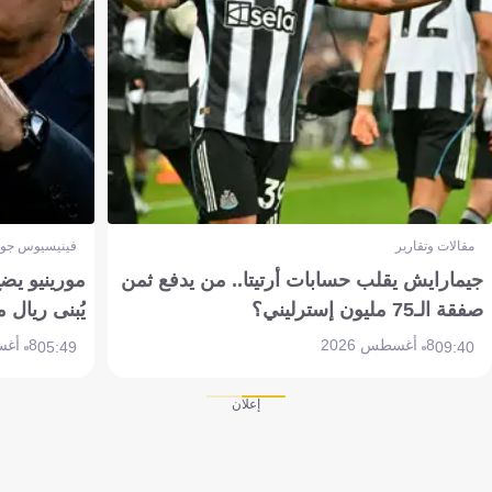
مقالات وتقارير
فينيسيوس جون
جيمارايش يقلب حسابات أرتيتا.. من يدفع ثمن
مورينيو يض
صفقة الـ75 مليون إسترليني؟
يُبنى ريال 
8 أغسطس 2026
8 أغسطس 2026
05:49
09:40
إعلان