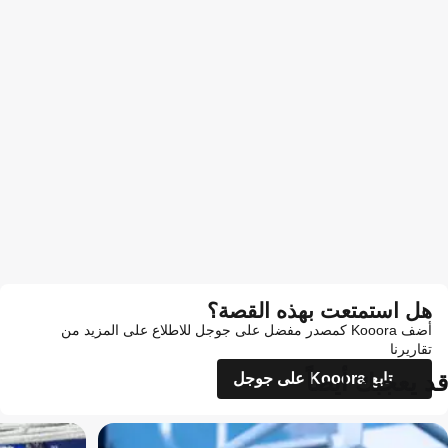
هل استمتعت بهذه القصة؟
أضف Kooora كمصدر مفضل على جوجل للاطلاع على المزيد من
تقاريرنا
قد يعجبك أيضاً
تابع Kooora على جوجل