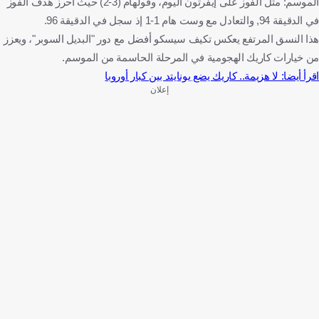
الموسم: مثل الفوز على إيفرتون اليوم، وفولهام (3-2) حيث أحرز هدف الفوز
في الدقيقة 94, والتعادل مع وست هام 1-1 إذ سجل في الدقيقة 96.
هذا النسق المرتفع يعكس تكيف سيسكو أفضل مع دور "البديل السوبر"، ويعزز
من خيارات كاريك الهجومية في المرحلة الحاسمة من الموسم.
اقرأ أيضا: لا هزيمة.. كاريك يضع يونايتد بين كبار أوروبا
إعلان