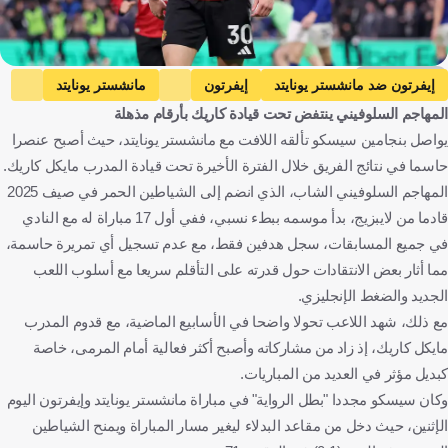
Getty Images
إيفرتون ضد مانشستر يونايتد
إيفرتون
مانشستر يونايتد
المهاجم السلوفيني ينتفض تحت قيادة كاريك بأرقام مذهلة
الدوري الإنجليزي الممتاز
بنيامين سيسكو
إنجلترا
سلوفينيا
يواصل بنجامين سيسكو تألقه اللافت مع مانشستر يونايتد، حيث أصبح عنصرا
كرة قدم
حاسما في نتائج الفريق خلال الفترة الأخيرة تحت قيادة المدرب مايكل كاريك.
المهاجم السلوفيني الشاب، الذي انضم إلى الشياطين الحمر في صيف 2025
قادما من لايبزيج، بدأ موسمه ببطء نسبي، ففي أول 17 مباراة له مع النادي
في جميع المسابقات، سجل هدفين فقط، مع عدم تسجيل أي تمريرة حاسمة،
مما أثار بعض الانتقادات حول قدرته على التأقلم سريعا مع أسلوب اللعب
الجديد والضغط الإنجليزي.
مع ذلك، شهد اللاعب تحولا واضحا في الأسابيع الماضية، مع قدوم المدرب
مايكل كاريك، إذ زاد من مشاركاته وأصبح أكثر فعالية أمام المرمى، خاصة
كبديل مؤثر في العديد من المباريات.
وكان سيسكو مجددا "بطل الرواية" في مباراة مانشستر يونايتد وإيفرتون اليوم
الإثنين، حيث دخل من مقاعد البدلاء ليغير مسار المباراة ويمنح الشياطين