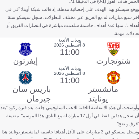
الحمر هدف الفوز (1-0) في الدقيقة 71.
ووقع سيسكو بهذا الهدف على إحصائية مذهلة، إذ قالت شبكة أوبتا: "في في
آخر سبع مباريات له مع الفريق عبر مختلف البطولات، سجل سيسكو ستة
أهداف"، منها عدة أهداف حاسمة ساهمت مباشرة في انتصارات الفريق أو
تعادلات مهمة.
وديات الأندية
8 أغسطس 2026
11:00
شتوتجارت
إيفرتون
وديات الأندية
8 أغسطس 2026
11:00
مانشستر
باريس سان
يونايتد
جيرمان
وأوضحت أن هذه الانتفاضة اللافتة للاعب السلوفيني جاءت بعد فترة ركود "بعد
أن سجل هدفين فقط في أول 17 مباراة له مع النادي هذا الموسم". مضيفة
"فرق واضح".
وسجل سيسكو في 3 مباريات على الأقل أهدافا حاسمة لمانشستر يونايتد هذا