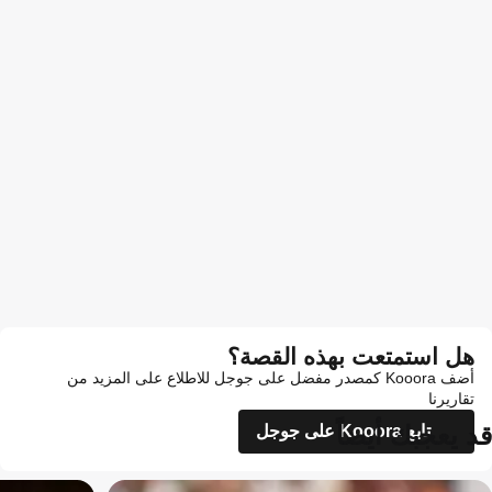
هل استمتعت بهذه القصة؟
أضف Kooora كمصدر مفضل على جوجل للاطلاع على المزيد من
تقاريرنا
قد يعجبك أيضاً
تابع Kooora على جوجل