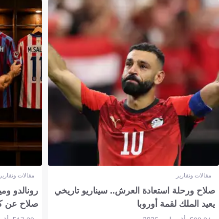
مقالات وتقارير
مقالات وتقارير
صلاح ورحلة استعادة العرش.. سيناريو تاريخي
رونالدو وم
يعيد الملك لقمة أوروبا
صلاح عن ك