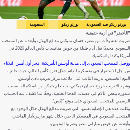
Getty Images
بورتو ريكو ضد السعودية
بورتو ريكو
السعودية
"الأخضر" في أزمة حقيقية
المباريات الودية
البرازيل ضد مصر
البرازيل
مصر
ضربت لعنة بدأت من مصر، حسان تمبكتي مدافع الهلال، وأبعدته عن المنتخب
كأس العالم
بورتوريكو
المملكة العربية السعودية
البرازيل
السعودي مجددًا قبل أيام قليلة من خوض منافسات كأس العالم 2026 في
مصر
كرة قدم
أمريكا وكندا والمكسيك.
ووصل المنتخب السعودي إلى مدينة أوستن الأمريكية، فجر أول أمس الثلاثاء
،
من أجل الاستقرار في معسكره الدائم خلال فترة كأس العالم، حيث خاض،
اليوم الخميس، تدريبه الثالث على ملاعب مركز تدريب نادي أوستن.
وشهد التدريب خروج حسان تمبكتي، حيث لم يتمكن من استكماله، بسبب
شعوره ببعض الآلام في عضلات الفخذ الخلفية، وفقًا لما كشف عنه الحساب
الرسمي للمنتخب السعودي على موقع "إكس".
وكانت هذه هي الإصابة نفسها التي ضربت مدافع الهلال خلال الوجود مع
المنتخب السعودي في المعسكر الأخير، خلال شهر مارس/آذار الماضي،
وأبعدته عن خوض مباراتي مصر وصربيا الوديتين.