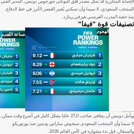
الإصابة المتكررة قد تمثل مصدر قلق لليوناني جورجوس دونيس، المدير الفني
للمنتخب السعودي، لا سيما وأن تمبكتي يُعتبر العنصر الأبرز في خط الدفاع،
منذ حقبة المدرب الفرنسي هيرفي رينارد.
تصنيفات قوة "فيفا"
الهجوم
صناعة اللعب
ويأمل دونيس أن يتعافى صاحب الـ27 عامًا بشكل كامل في أسرع وقت ممكن،
لا سيما وأن المنتخب السعودي سيخوض مباراتين وديتين ضد بورتوريكو
والسنغال، قبل بدء مشواره في كأس العالم 2026.