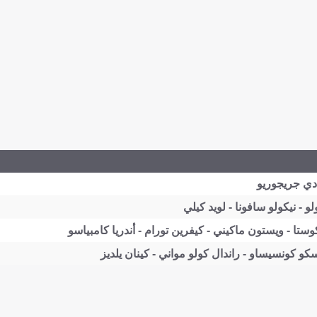
ي جريجوريو
لو - نيكولو سافونا - لويد كيلي
كوستا - ويستون ماكيني - كيفرين تورام - أندريا كامبياسو
و كونسيساو - راندال كولو مواني - كينان يلديز