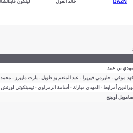
DAZN
خالد الغول
لينكون فاينانشال
هدي بن عبيد
هد موفي - جليرمي فيريرا - عبد المنعم بو طويل - بارت ماييرز - محمد 
ورالدين أمرابط - المهدي مبارك - أسامة الزمراوي - ثيمبنكوثي لورتش
امويل أوبينج