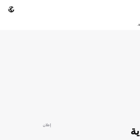
.
إعلان
ة