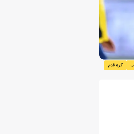
ب
كرة قدم