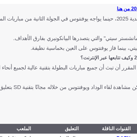
يستعد الوداد الرياضي المغربي لمواجهة جديدة في كأس العالم للأندية 2025، حينما يواجه يوفنتوس في الجولة الثان
انشستر سيتي" والتي يتصدرها البيانكونيري بفارق الأهداف.
تي، بينما فاز يوفنتوس على العين بخماسية نظيفة.
ت كأس العالم للأندية 2025، ومن المقرر أن تبث أن جميع مباريات البطولة بتقنية عالية لجميع أن
شاهدة لقاء الوداد ويوفنتوس من خلاله مجانًا بتقنية SD بتعليق خالد الغول
القنوات الناقلة
التعليق
الملعب