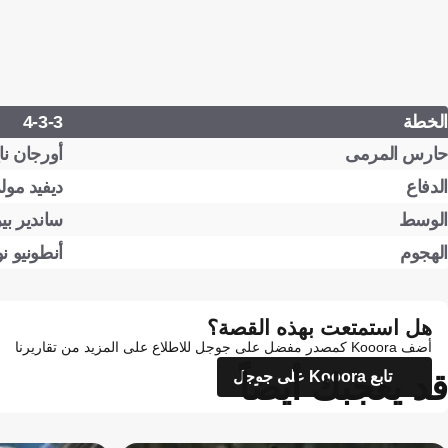
الخطة
4-3-3
حارس المرمى
أورجان ناي
الدفاع
ديفيد مول
الوسط
ساندير بي
الهجوم
أنطونيو ن
هل استمتعت بهذه القصة؟
أضف Kooora كمصدر مفضل على جوجل للاطلاع على المزيد من تقاريرنا
قد يعجبك أيضاً
تابع Kooora على جوجل