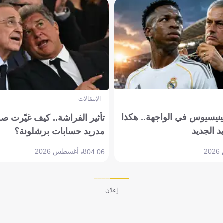
الإنتقالات
ينيسيوس في الواجهة.. هكذا
تأثير الفراشة.. كيف غيّرت ص
د الجديد
مدريد حسابات برشلونة؟
8 أغسطس 2026
04:06
إعلان