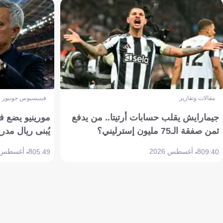
مقالات وتقارير
فينيسيوس جونيور
جيمارايش يقلب حسابات أرتيتا.. من يدفع
مورينيو يضع ف
ثمن صفقة الـ75 مليون إسترليني؟
يُبنى ريال مدري
8 أغسطس 2026
8 أغسطس 2026
05:49
09:40