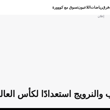
فرق
رياضات
اللاعبون
تسوق مع كووورة
إعلان
لنرويج استعدادًا لكأس العالم 26