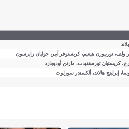
لاند
ر ولف، توربيورن هيغيم، كريستوفر آيير، جوليان رايرسون
رج، كريستيان ثورستفيدت، مارتن أوديجارد
وسا، إيرلينج هالاند، ألكسندر سورلوث