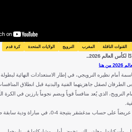
القنوات الناقلة
المغرب
النرويج
الولايات المتحدة
كرة قدم
أس العالم 2026..
ن هنا
مة أمام نظيره النرويجي، في إطار الاستعدادات النهائية لبطولة 
النرويج، الذي يُعد منافساً قوياً ويضم نجوماً بارزين في الكرة الأو
ية.
كان المنتخب المغربي قد عزز ثقته بنفسه مؤخراً بعد تحقيقه فوزاً عريضاً على حساب مدغشقر ب
ل، وأسكتلندا، وهايتي التي تخوض أولى مشاركاتها في تاريخها.