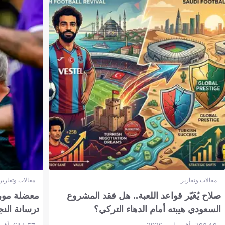
مقالات وتقارير
مقالات وتقارير
صلاح يُغَيّر قواعد اللعبة.. هل فقد المشروع
معضلة مورين
السعودي هيبته أمام الدهاء التركي؟
ترسانة النج