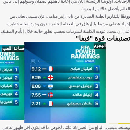
الإصابات. أولويتنا الرئيسية الآن هي إعادة تأهيلهم لضمان وصولهم إلى كأس
العالم بأفضل حالاتهم البدنية".
ووفقًا للتقارير الطبية الصادرة من نادي إنتر ميامي، فإن ميسي يعاني من
إجهاد عضلي مرتبط بالإرهاق في العضلة الخلفية، دون وجود إصابة خطيرة،
على أن تتحدد عودته الكاملة للتدريبات بحسب تطور حالته خلال الأيام المقبلة.
تصنيفات قوة "فيفا"
الهجوم
صناعة اللعب
ويستعد ميسي، البالغ من العمر 38 عامًا، لخوض ما قد يكون آخر ظهور له في