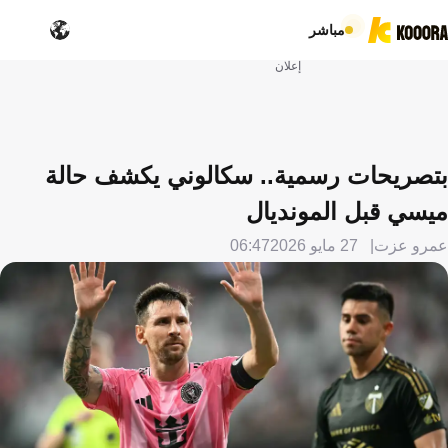
مباشر
إعلان
بتصريحات رسمية.. سكالوني يكشف حالة
ميسي قبل المونديال
عمرو عزت
27 مايو 2026
06:47