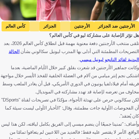
Getty Images
الأرجنتين ضد الجزائر
الأرجنتين
الجزائر
كأس العالم
هل تؤثر الإصابة على مشاركة ليو في كأس العالم؟
ليونيل سكالوني
ليونيل ميسي
الأرجنتين
الجزائر
تلقى منتخب الأرجنتين دفعة معنوية مهمة قبل انطلاق كأس العالم 2026، بعد
الولايات المتحدة
كرة قدم
التصريحات المطمئنة التي أدلى بها المدرب ليونيل سكالوني بشأن
الحالة
البدنية لقائد التانجو ليونيل ميسي
.
وكانت جماهير الأرجنتين قد شعرت بقلق كبير خلال الأيام الماضية، بعدما
اشتكى نجم إنتر ميامي من آلام في العضلة الخلفية للفخذ الأيسر خلال مواجهة
فريقه أمام فيلادلفيا يونيون في الدوري الأمريكي، قبل أن يغادر الملعب وسط
مخاوف من تعرضه لإصابة قد تهدد مشاركته في المونديال.
لكن سكالوني حرص على تهدئة الأجواء، مؤكدًا في تصريحات لقناة "DSports"
أن الفحوصات الأولية جاءت مطمئنة، وقال: "الأخبار الأولى ليست سيئة كما
كان يُعتقد".
وأضاف: "تمنينا جميعًا أن ينضم ميسي إلى الفريق بكامل لياقته، لكن هذا ليس
الواقع. الأمر لا يقتصر عليه فقط؛ فالعديد من اللاعبين لم يتعافوا تمامًا من