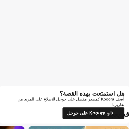
هل استمتعت بهذه القصة؟
أضف Kooora كمصدر مفضل على جوجل للاطلاع على المزيد من
تقاريرنا
قد يعجبك أيضاً
تابع Kooora على جوجل