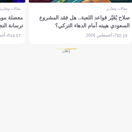
مقالات وتقارير
مقالات وتقارير
صلاح يُغَيّر قواعد اللعبة.. هل فقد المشروع
معضلة مورين
السعودي هيبته أمام الدهاء التركي؟
ترسانة النج
7 أغسطس 2026
6 أغسطس 2026
14:57
02:19
إعلان