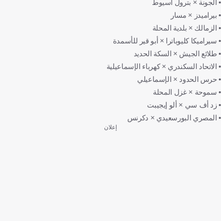
• الجونة × بترول أسيوط
• بيراميدز × مسار
• الزمالك × بلدية المحلة
• سيراميكا كليوباترا × أبو قير للأسمدة
• طلائع الجيش × السكة الحديد
• الاتحاد السكندري × كهرباء الإسماعيلية
• حرس الحدود × الإسماعيلي
• سموحة × غزل المحلة
• زد أف سي × ألو إيجيبت
• المصري البورسعيدي × دكرنس
إعلان