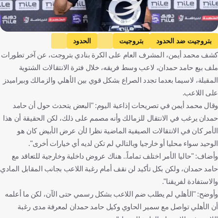
بتروجيت ضد الحدود
بتروجيت
الحدود
كشف محمد أيمن، المشرف العام على الكرة بنادي بتروجت، عن آخر تطورات
الدوري المصري الممتاز
الأهلي
الزمالك
ملف بيع حامد حمدان، لاعب وسط فريقه، خلال فترة الانتقالات الشتوية
بيراميدز
حامد حمدان
مصر
فلسطين
كرة قدم
المقبلة، لاسيما بعدما تجدد الصراع بشكل قوي بين الأهلي والزمالك وبيراميدز
على اللاعب.
وقال محمد أيمن في تصريحات إذاعية اليوم: "البعض يتحدث حول أن حامد
حمدان يرغب في الانتقال للزمالك وأنه مصمم على ذلك، لكن الحقيقة أن هذا
الأمر كان في الانتقالات الصيفية الماضية نظرا لأن عرض الأبيض كان هو
الوحيد سواء محليا أو خارجيا وبالتالي لم تكن لديه أي خيارات أخرى".
وأضاف: "حاليا الأمر اختلف تماماً.. هناك عروض داخلية وخارجية للتعاقد مع
حامد حمدان، ولكن بكل تأكيد لن نقف أمام رغبة اللاعب بجانب المقابل المادي
والاستفادة لفريقنا".
وأوضح: "الأهلي لم يطلب ضم اللاعب بشكل رسمي حتى الآن، لكن ما أعلمه
أن الأهلي تواصل مع سمير الحاوي وكيل حامد حمدان لمعرفة مدى رغبة