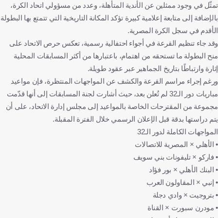
تمثّل في وجود ممثلين عن الأندية المتأهلة، وعدد من مسؤولي اتحاد الكرة،
بالإضافة إلى متابعة إعلامية كبيرة تؤكد المكانة التاريخية التي تتمتع بها البطولة
الأقدم في سجل الكرة المصرية.
وقد جاء تنظيم القرعة في أجواء احتفالية رسمية، تعكس حرص الاتحاد على
منح البطولة ما تستحقه من اهتمام، باعتبارها من أكثر المسابقات المحلية
إثارة وارتباطًا بتاريخ الجماهير عبر عقود طويلة.
ورغم إجراء مراسم القرعة والكشف عن المواجهات المنتظرة، فإن مواعيد
مباريات دور الـ32 لم تُعلن بعد، حيث أشارت لجنة المسابقات إلى أنها قدّمت
مجموعة من المقترحات الخاصة بالمواعيد إلى مجلس إدارة الاتحاد، على أن
يتم دراستها بدقة قبل الإعلان الرسمي خلال الفترة المقبلة.
المواجهات الكاملة لدور الـ32
• الأهلي × المصرية للاتصالات
• فاركو × تليفونات بني سويف
• البنك الأهلي × بور فؤاد
• إنبي × المقاولون العرب
• بتروجيت × وادي دجلة
• مودرن سبورت × القناة