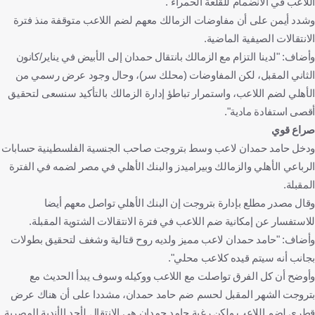
اللاعب في الانضمام للقلعة الحمراء".
وشدد أيمن على أن مفاوضات الزمالك معهم لضم اللاعب متوقفة منذ فترة
الانتقالات الصيفية الماضية.
وأضاف: "لدينا التزام مع الزمالك بانتقال حمدان إلى الأبيض في يناير/كانون
الثاني المقبل، لكن المفاوضات (محلك سر)، وحال وجود عرض رسمي من
الأهلي لضم اللاعب، واستمرار تباطؤ إدارة الزمالك بالتأكيد سنسعى لتحقيق
أقصى استفادة مادية".
صراع قوي
ودخل حامد حمدان لاعب وسط بتروجت صاحب الجنسية الفلسطينية حسابات
الرباعي الأهلي والزمالك وبيراميدز والبنك الأهلي في مصر لضمه في الفترة
المقبلة.
وقال مصدر مطلع بإدارة بتروجت إن البنك الأهلي تواصل معهم أيضا
للاستفسار عن إمكانية ضم اللاعب في فترة الانتقالات الشتوية المقبلة.
وأضاف: "حامد حمدان لاعب مميز ولديه روح قتالية وشغف لتحقيق بطولات
بجانب أنه سيتم قيده كلاعب محلي".
وأوضح أن كل الفرق تواصلت مع اللاعب ووكيله وسوف يبدأ الحديث مع
بتروجت الشهر المقبل لحسم ضم حامد حمدان، مشددا على أن هناك عرض
قطري لضم اللاعب ولكن رغبة حامد حمدان هي الانتقال لأحد الأندية المصرية