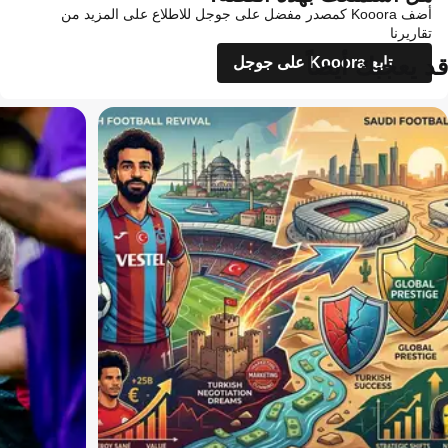
أضف Kooora كمصدر مفضل على جوجل للاطلاع على المزيد من
تقاريرنا
قد يعجبك أيضاً
تابع Kooora على جوجل