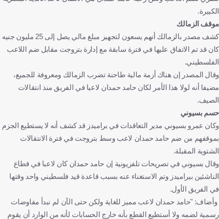
الكبيرة.
موقف الزمالك
كشف مصدر بالزمالك أنهم يسعون لتجهيز مبلغ مالي يصل إلى 25 مليون جنيه
كان قد تم الاتفاق عليها في فترة سابقة مع إدارة بتروجت مقابل ضم اللاعب
الفلسطيني.
وقال المصدر إن هناك أزمة مالية طاحنة تضرب الزمالك ومعروفة للجميع،
مضيفا أنه لولا هذا الأمر لكان حامد حمدان لاعبا في الفريق منذ انتقالات
الصيف.
حسم بسيوني
وكان عمرو بسيوني مدير التعاقدات في براميدز قد كشف أنه لا يستطيع الجزم
بموقفهم من ضم حامد حمدان لاعب وسط بتروجت في فترة الانتقالات
الشتوية المقبلة.
وقال بسيوني في تصريحات تلفزيونية إن حامد حمدان كان لاعبا في قطاع
الناشئين بيراميدز وتم الاستغناء عنه بسبب قاعدة قيد فلسطيني واحد وقتها
في الفريق الأول.
وأضاف: "حامد حمدان لاعب مميز للغاية ولكن حتى الآن لم نبدأ مفاوضات
رسمية لضمه ولا أستطيع القطع بأنه خارج الحسابات لأنه من الوارد أن يقوم