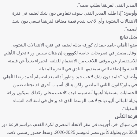
المدير الفني لفريقنا بطلب ضمه".
وأوضح: "إذا طلبه المدير الفني سوف نتفاوض دون شك لضمه في فترة
الانتقالات الشتوية وأي لاعب يقدم قيمة مضافة لفريقنا نسعي دون شك
لضمه".
بديل ديانج
يضع الأهلي حامد حمدان كورقة بديلة لضمه في فترة الانتقالات الشتوية.
وقال مصدر في تصريحات خاصة لكووورة إن هناك سببين وراء تحرك الأهلي
للاستفسار عن موقف اللاعب من الانضمام للقلعة الحمراء بعيداً عن قيمته
الفنية والإضافة التي سيقدمها للنادي في الفترة المقبلة.
وأضاف: "حامد دون شك لاعب جيد وتطور أدائه بعد انضمام أحمد رضا للأهلي
في يناير/كانون الثاني الماضي ولكن هناك أسباب أخرى قد تجعله ضمن
الحسابات مستقبلا أهمها أنه سيتم قيده كلاعب محلي وكذلك سيكون ورقة
بديلة للمالي أليو ديانج لاعب الوسط الذي قد يرحل في انتقالات الشتاء
المقبلة".
قرعة الكأس
في سياق آخر، أُجريت في مقر الاتحاد المصري لكرة القدم، مراسم قرعة دور
الـ32 من بطولة كأس مصر لموسم 2025-2026، وسط حضور رسمي لافت