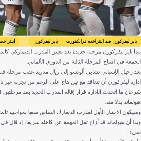
Getty Images
باير ليفركوزن ضد آينتراخت فرانكفورت
باير ليفركوزن
آينتراخت
يبدأ باير ليفركوزن مرحلة جديدة بعد تعيين المدرب الدنماركي كاس
هامبورج
هايدينهايم ضد بوروسيا دورتموند
هايدينهايم
بور
الجمعة في افتتاح المرحلة الثالثة من الدوري الألماني.
بعد رحيل الإسباني تشابي ألونسو إلى ريال مدريد عقب مرحلة قص
إدارة ليفركوزن أن تتعاقد مع تين هاج على الرغم من تجربة غير ناج
سُرعان ما اتخذت الإدارة قرار إقالة المدرب الجديد بعد مرحلتين
هيولماند بدلا منه.
وسيكون الاختبار الأول لمدرب الدنمارك السابق صعبا بمواجهة ثالث
وبدا أن هيولماند قد أزاح ثقل المهمة عن كاهله سريعا، إذ قال في 
شيء".