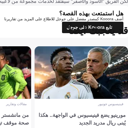
لكن الفريق "الأسود والأصفر" سيفتقد لخدمات مجموعة من لاعبيه بس
هل استمتعت بهذه القصة؟
أضف Kooora كمصدر مفضل على جوجل للاطلاع على المزيد من تقاريرنا
قد يعجبك أيضاً
تابع Kooora على جوجل
فينيسيوس جونيور
مقالات وتقارير
مورينيو يضع فينيسيوس في الواجهة.. هكذا
من مانشستر إل
يُبنى ريال مدريد الجديد
صحة موقف تين هاج 