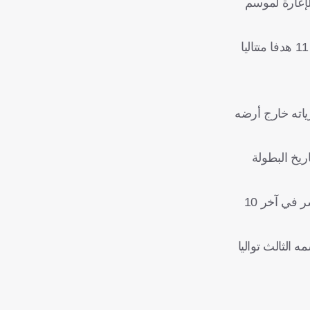
لإعارة لموسم
أما على الصعيد الدفاعي، يسعى بايرن إلى تحقيق انتصاره الرابع تواليا في الدوري على أرضه من دون أن تهتز شباكه، بعد أن سجل 11 هدفا متتاليا
ياته خارج أرضه
دد في تاريخ البطولة
ويدخل بوروسيا دورتموند مواجهته مع هايدنهايم الذي نجا من الهبوط في الموسم الماضي بفضل فوزه في ملحق البقاء، وهو لم يخسر في آخر 10
قع قوي لتحقيق موسمه الثالث تواليا