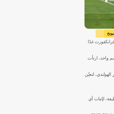
يونخ
رانكفورت غدًا
م واحد، ارتأت
لهولندي، لتعيّن
فة، لإثبات أي