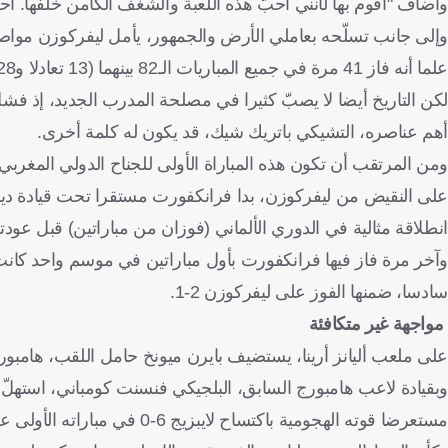
وأضاف "أقوم بها لأنني أحبّ هذه اللعبة والشغف الكامن خلفها. أحبّ الب
وإلى جانب تسلّحه بعاملي الأرض والجمهور، يأمل ليفركوزن موا
علما أنه فاز 41 مرة في جميع المباريات الـ82 بينهما (13 تعادلا و28 خسارة).
لكن التاريخ أيضا لا يصبّ كثيرا في مصلحة المدرب الجديد، إذ فشل
أهم عناصره، التشيكي باتريك شيك، قد يكون له كلمة أخرى.
ومن المرتقب أن تكون هذه المباراة الأولى للجناح الدولي المغرب
على النقيض من ليفركوزن، بدا فرانكفورت مستقرا تحت قيادة دينو 
انطلاقة مثالية في الدوري الألماني (فوزان من مباراتين) قبل عودت
سادسا، ضمنها الفوز على ليفركوزن 2-1.
مواجهة غير متكافئة
على ملعب أليانز أرينا، يستضيف بايرن ميونخ حامل اللقب، هامبو
وبقيادة لاعب هامبورج السابق، البلجيكي فنسنت كومباني، استهلّ با
مستعرضا قوته الهجومية باكتساح لايبزيج 6-0 في مباراته الأولى على أرضه.