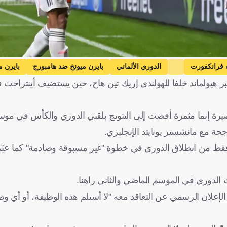
 فرانكفورت
الدوري الألماني
بايرن ميونخ ضد هامبورج
بايرن م
بر هيولماند خلفا للهولندي إريك تين هاج، حين يستضيف أينتراخت ف
وسيا دورتموند
ألمانيا
كرة قدم
يرة إنما مثمرة أفضت إلى التتويج بلقبي الدوري والكأس في موس
حة مع مانشستر يونايتد الإنجليزي.
 فقط من انطلاق الدوري في خطوة "غير مسبوقة وصادمة" كما عبّر ا
 الدوري في الموسم الماضي والثاني راهنا.
الإعلان الرسمي عن التعاقد معه "لا أستلم هذه الوظيفة، أو أي وظي