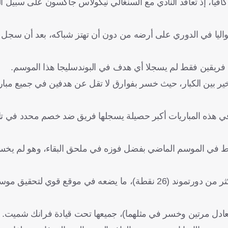
افيا، إذ تعاقد النادي مع السنغالي نيكولاس جاكسون على سبيل ا
 فريقين فقط لم يسجلا أي هدف في البوندسليجا هذا الموسم.
أخير بين الكبار، حيث خسر بفوارق لا تقل عن هدفين في جميع مبار
فوق بايرن بفارق كبير على منافسه، حيث تمثل أهدافه الـ247 في هذه المباريات أكبر حصيلة يسجلها فريق ضد خصم مح
منذ أواخر آذار/مارس، لم يحصد أي فريق في البوندسليجا نقاطا أكثر من دورتموند (26 نقطة)، ما يضعه في مو
(تعادل مرتين وخسر في مثلهما)، جميعها تحت قيادة فرانك شميت.