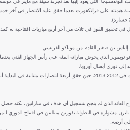
وندسليجا" التي يعود إليها بعد تجربة سيئة مع ماينز في موسم 2014-2015
صلة هيمنته على فرانكفورت بعدما حقق عليه الانتصار في آخر خ
 في تحقيق الفوز في ثلاث من آخر أربع مباريات افتتاحية له كمدر
ي إلياس بن صغير القادم من موناكو الفرنسي.
توبمولر الذي يخوض مباراته المئة على رأس الجهاز الفني بعدما 
ه إلى دوري أبطال أوروبا.
وآخر مرة فاز فيها فرانكفورت بأول مباراتين في موسم واحد كانت في 2012-2013، حين حقق أربعة انتصارات متت
رج العائد الذي لم ينجح بتسجيل أي هدف في مباراتين، لكنه حصل
يرن مشواره في البطولة بفوزين متتاليين في افتتاح الدوري للمرة ا