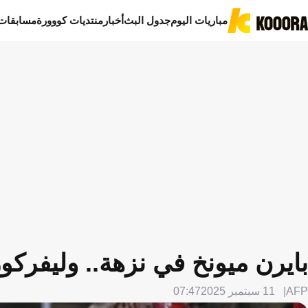
مباريات اليوم
جدول البث
أخبار
منتديات كووورة
مسابقات
بايرن ميونخ في نزهة.. وليفركوز
AFP
11 سبتمبر 2025
07:47