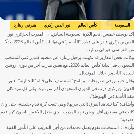
Getty Images
السعودية
كأس العالم
نور الدين زكري
هيرفي رينارد
أكد يوسف خميس، نجم الكرة السعودية السابق، أن المدرب الجزائري نور
المملكة العربية السعودية
الجزائر
فرنسا
كرة قدم
الدين بن زكري قادر على قيادة "الأخضر" في نهائيات كأس العالم 2026، بدلًا
من الفرنسي هيرفي رينارد.
وكانت بعض التقارير قد تكهنت برحيل رينارد عن منصبه كمدير فني للمنتخب
السعودي قبل بداية كأس العالم 2026، مع تعيين مدرب آخر من دوري روشن
لقيادة "الأخضر" خلال المونديال.
وقال خميس في تصريحات لبرنامج "المنتصف" على قناة "الإخبارية": "(نور
الدين) بن زكري درب في الدوري السعودي أكثر من مرة، وفي كل مرة كان
ينقذ الأندية (من الهبوط)".
وأضاف: "كنا نشاهد الفرق (التي يدربها) وهي تلعب كرة قدم حقيقية، حتى وإن
كانت في مستوى أقل، ونحن نريد المدرب الذي يجعل اللاعبين يلعبون كرة قدم
حقيقية".
وأردف: "المنتخبات تقوم بعمل تجمعات من أجل التدريب على الأمور الفنية