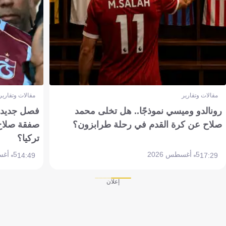
مقالات وتقارير
مقالات وتقارير
رونالدو وميسي نموذجًا.. هل تخلى محمد
فصل جديد بم
صلاح عن كرة القدم في رحلة طرابزون؟
صفقة صلاح
تركيا؟
5 أغسطس 2026
5 أغسطس 2026
14:49
17:29
إعلان