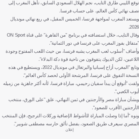
توقع الليبي طارق التايب، نجم الهلال السعودي السابق، تأهل المغرب إلى
الأرجنتين ضد مصر
الأرجنتين
مصر
الهلال
نصف نهائي كأس العالم، على حساب فرنسا.
المغرب
مصر
المملكة العربية السعودية
كرة قدم
ويستعد المغرب لمواجهة فرنسا، الخميس المقبل، في ربع نهائي مونديال
2026.
وقال التايب، خلال استضافته في برنامج "من القاهرة" على قناة ON Sport
"متفائل بفوز المغرب على فرنسا في دور الثمانية".
وأضاف "أسلوب لعب المغرب يشبه فرنسا، من حيث اللعب المفتوح وجودة
اللاعبين، لكن الديوك يتفوقون من ناحية قوة دكة البدلاء".
وتابع "المغرب أزاح إسبانيا والبرتغال في مونديال 2022، ويستطيع في هذه
النسخة التفوق على فرنسا، المرشحة الأولى لحصد كأس العالم".
ولفت "أتوقع أن يبدأ سفيان رحيمي، مباراة فرنسا، لأنه أكثر جاهزية من زميله
أيوب الكعبي".
وبشأن مباراة مصر والأرجنتين في ثمن النهائي، علق "على الورق، منتخب
الأرجنتين الأقرب للصعود".
ونوه "أما إذا وصلت المباراة للأشواط الإضافية وركلات الترجيح، فإن المنتخب
المصري سيعرف طريق الصعود، بفضل تألق حارسه مصطفى شوبير".
إعلان