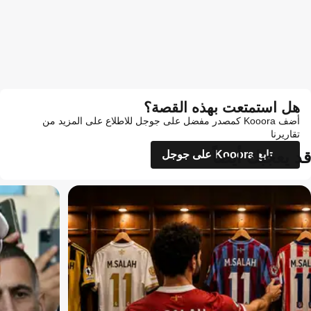
هل استمتعت بهذه القصة؟
أضف Kooora كمصدر مفضل على جوجل للاطلاع على المزيد من
تقاريرنا
قد يعجبك أيضاً
تابع Kooora على جوجل