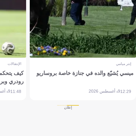
إنتر ميامي
الإنتقالات
ميسي يُشيّع والده في جنازة خاصة بروساريو
كيف يتحكم 
رودري وبر
9 أغسطس 2026
9 أغسطس 2026
11:48
12:29
إعلان