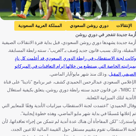
Getty Images
الإنتقالات
دوري روشن السعودي
المملكة العربية السعودية
أزمة جديدة تتفجر في دوري روشن
كرة قدم
أزمة جديدة يشهدها دوري روشن السعودي، قبل بداية فترة الانتقالات الصيفية
المقبلة، وذلك بسبب قانون جديد وُصف بـ"الغريب"، سنته رابطة المسابقة.
وكانت لجنة الاستقطاب في رابطة الدوري السعودي قد أعلمت كل نادٍ
بميزانيته الخاصة التي يستطيع من خلالها إبرام التعاقدات في الميركاتو
الصيفي المقبل
، وذلك منذ شهر مايو/آيار الماضي.
الإعلامي السعودي عبدالرحمن الحميدي كشف، عبر برنامج "نادينا" على قناة
"MBC 1"، عن قانون جديد سنته رابطة دوري روشن، يتعلق بكيفية استغلال
الأندية لتلك الميزانية المُعلنة.
وقال الحميدي: "اعتمدت لجنة الاستقطاب ميزانيات الأندية وفقًا للمعايير التي
تم إعلانها مُسبقًا في بداية شهر مايو الماضي، وهذه خطوة إيجابية".
واستدرك: "لكن المفاجأة أن هناك عدة أندية لم تتمكن من إجراء تعاقداتها، لأن
لجنة الاستقطاب تقوم بتقييم مستقل حول القيمة المالية للاعبين الجدد،