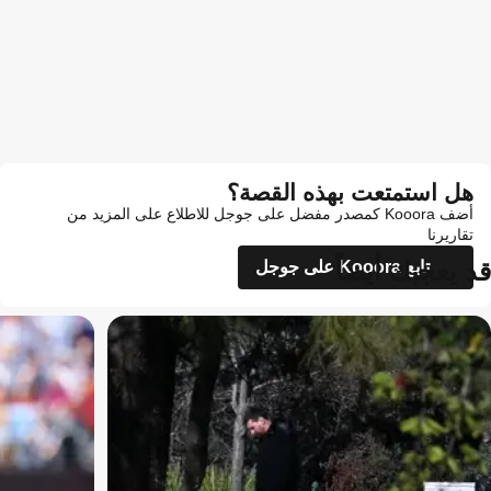
هل استمتعت بهذه القصة؟
أضف Kooora كمصدر مفضل على جوجل للاطلاع على المزيد من
تقاريرنا
قد يعجبك أيضاً
تابع Kooora على جوجل