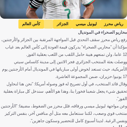
Getty Images
رياض محرز
ليونيل ميسي
الجزائر
كأس العالم
محاربو الصحراء في المونديال
الأرجنتين ضد الجزائر
الأرجنتين
الجزائر
الأرجنتين
رفع رياض محرز سقف التحدي قبل المواجهة المرتقبة بين الجزائر والأرجنتين،
الولايات المتحدة
كرة قدم
مؤكدا أن "محاربي الصحراء" يدركون قيمة العودة إلى كأس العالم بعد غياب
12 عاما، ولن تمنعهم هيبة حامل اللقب من اللعب بعقلية الفوز.
ووصلت بعثة المنتخب الجزائري فجر الاثنين إلى مدينة كانساس سيتي
الأمريكية، حيث تستعد لخوض أولى مبارياتها في المونديال أمام الأرجنتين يوم
17 يونيو/ حزيران، ضمن المجموعة العاشرة.
وقال قائد المنتخب، في أول تصريح له فوز وصوله أمريكا: "نحن هنا لنحاول
تحقيق شيء يجعل شعبنا فخورا بنا، وهذا هو الأهم، سندخل كل مباراة بعقلية
الفوز".
وعن مواجهة ليونيل ميسي ورفاقه، قلل محرز من الضغوط، مضيفا: "الأرجنتين
منتخب قوي وصعب، لكننا سنتعامل معه مثل أي منافس آخر، بنفس التركيز
ونفس الرغبة. لدينا أسبوع كامل للتحضير وسنكون جاهزين".