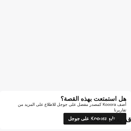
هل استمتعت بهذه القصة؟
أضف Kooora كمصدر مفضل على جوجل للاطلاع على المزيد من
تقاريرنا
قد يعجبك أيضاً
تابع Kooora على جوجل