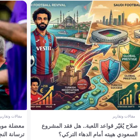
مقالات وتقارير
مقالات وتقارير
صلاح يُغَيّر قواعد اللعبة.. هل فقد المشروع
معضلة مورين
السعودي هيبته أمام الدهاء التركي؟
ترسانة النج