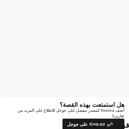
هل استمتعت بهذه القصة؟
أضف Kooora كمصدر مفضل على جوجل للاطلاع على المزيد من
تقاريرنا
قد يعجبك أيضاً
تابع Kooora على جوجل