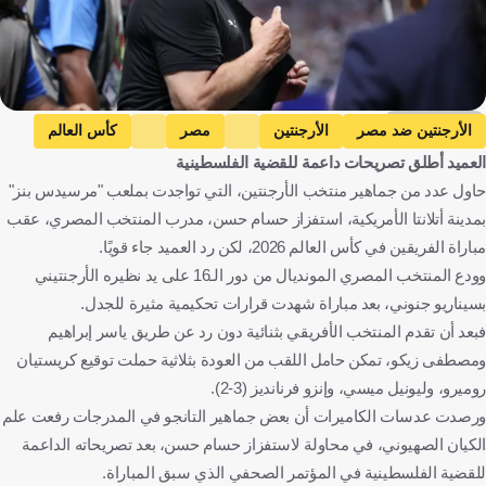
Getty Images
الأرجنتين ضد مصر
الأرجنتين
مصر
كأس العالم
العميد أطلق تصريحات داعمة للقضية الفلسطينية
حسام حسن
الأرجنتين
مصر
الولايات المتحدة
كرة قدم
حاول عدد من جماهير منتخب الأرجنتين، التي تواجدت بملعب "مرسيدس بنز"
بمدينة أتلانتا الأمريكية، استفزاز حسام حسن، مدرب المنتخب المصري، عقب
مباراة الفريقين في كأس العالم 2026، لكن رد العميد جاء قويًا.
وودع المنتخب المصري المونديال من دور الـ16 على يد نظيره الأرجنتيني
بسيناريو جنوني، بعد مباراة شهدت قرارات تحكيمية مثيرة للجدل.
فبعد أن تقدم المنتخب الأفريقي بثنائية دون رد عن طريق ياسر إبراهيم
ومصطفى زيكو، تمكن حامل اللقب من العودة بثلاثية حملت توقيع كريستيان
روميرو، وليونيل ميسي، وإنزو فرنانديز (3-2).
ورصدت عدسات الكاميرات أن بعض جماهير التانجو في المدرجات رفعت علم
الكيان الصهيوني، في محاولة لاستفزاز حسام حسن، بعد تصريحاته الداعمة
للقضية الفلسطينية في المؤتمر الصحفي الذي سبق المباراة.