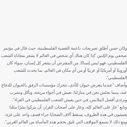
وكان حسن أطلق تصريحات داعمة للقضية الفلسطينية، حيث قال في مؤتمر
صحفي يوم الإثنين "إذا كان هناك أي شخص في العالم لا يشعر بمعاناة الشعب
الفلسطيني، فهو ليس إنسانًا. من المفترض أن يشعر كل إنسان، سواء كان
أوروبيًا أو أمريكيًا أو عربيًا أو من أي مكان في العالم، بما يحدث للشعب
الفلسطيني".
وأضاف "عندما يتعرض حيوان للأذى، تتحرك مؤسسات الرفق بالحيوان للدفاع
عنه، بينما نجلس نحن في منازلنا، نعيش في أجواء مريحة، ونأكل ونشرب
ونرتدي أفضل الملابس، في حين يعيش الشعب الفلسطيني في العراء".
وتابع "عار على العالم كله، وعار على أصحاب القرار، أن يتركوا بشرًا مثلنا
يعيشون في هذه الظروف. يسقط آلاف الضحايا جراء قصف واحد على غزة،
ومع ذلك لا نسمع المواقف التي تليق بحجم هذه المأساة من العالم الغربي".