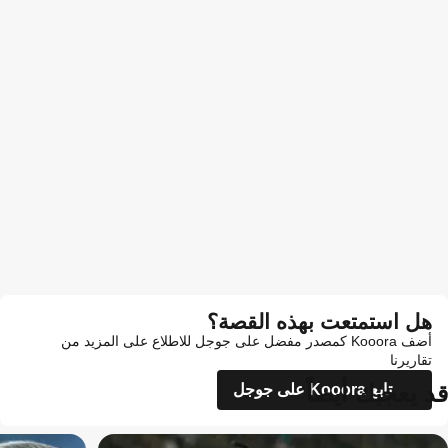
هل استمتعت بهذه القصة؟
أضف Kooora كمصدر مفضل على جوجل للاطلاع على المزيد من
تقاريرنا
قد يعجبك أيضاً
تابع Kooora على جوجل