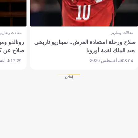
مقالات وتقارير
مقالات وتقارير
صلاح ورحلة استعادة العرش.. سيناريو تاريخي
رونالدو وم
يعيد الملك لقمة أوروبا
صلاح عن ك
6 أغسطس 2026
5 أغسطس 2026
17:29
08:04
إعلان