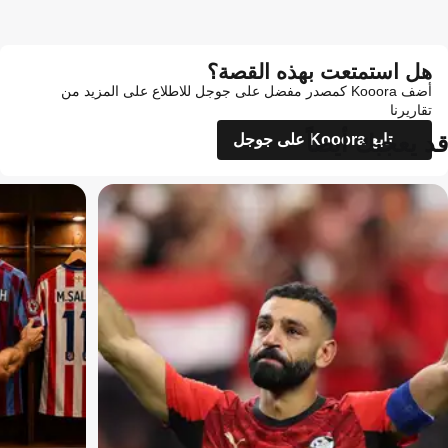
هل استمتعت بهذه القصة؟
أضف Kooora كمصدر مفضل على جوجل للاطلاع على المزيد من
تقاريرنا
قد يعجبك أيضاً
تابع Kooora على جوجل