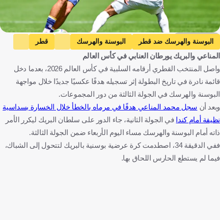
Getty Images
البوسنة والهرسك ضد قطر
البوسنة والهرسك
قطر
المناعي والبريك يورطان العنابي في كأس العالم
كأس العالم
البوسنة والهرسك
قطر
الولايات المتحدة
واصل المنتخب القطري أرقامه السلبية في كأس العالم 2026، بعدما دخل
كرة قدم
قائمة نادرة في تاريخ البطولة إثر تسجيله هدفًا عكسيًا جديدًا خلال مواجهة
البوسنة والهرسك في الجولة الثالثة من دور المجموعات.
وبعد أن
سجل محمد المناعي هدفًا في مرماه بالخطأ خلال الخسارة بسداسية
نظيفة أمام كندا
في الجولة الثانية، جاء الدور على سلطان البريك ليكرر الأمر
ذاته أمام البوسنة والهرسك مساء اليوم الأربعاء ضمن الجولة الثالثة.
ففي الدقيقة 34، اصطدمت كرة عرضية بوسنية بالبريك لتتحول إلى الشباك،
فيما لم يستطع الحارس اللحاق بها.