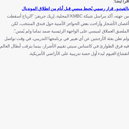
اقرأ أيضا:
بالفيديو.. قرار رسمي يُحبط ميسي قبل أيام من انطلاق المونديال
من جهته، أكد مراسل شبكة KMBC المحلية، إريك جريفز: "الرياح أسقطت
أغصان الأشجار وأزاحت بعض الحواجز الأمنية حول فندق المنتخب، لكن
الملصق العملاق لميسي على الواجهة الرئيسية صمد تماما ولم يُمس".
ولم تعلن بعثة الأرجنتين عن أي تغيير في برنامجها التدريبي، في وقت تواصل
فيه فرق الطوارئ في كانساس سيتي تقييم الأضرار، بينما يترقب أبطال العالم
انقشاع الغيوم لبدء أول حصة تدريبية على الأراضي الأمريكية.