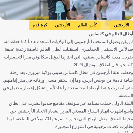
Getty Images
الأرجنتين
كأس العالم
الأرجنتين
كرة قدم
أبطال العالم في كانساس
لم يكن وصول المنتخب الأرجنتيني إلى الولايات المتحدة هادئاً كما خطط له،
فبدلاً من الاستقبال الجماهيري، استقبلت أبطال العالم عاصفة رعدية عنيفة
ضربت مدينة كانساس سيتي، التي اختارها ليونيل سكالوني مقرا لتحضيرات
"التانجو" قبل انطلاق مونديال 2026.
وحطت بعثة الأرجنتين في مطار كانساس سيتي بولاية ميزوري، بعد رحلة
شاقة قادمة من بوينس آيرس، وما إن استقر ميسي ورفاقه في مقر إقامتهم،
حتى أصدرت هيئة الأرصاد المحلية تحذيراً عاجلاً من تشكل إعصار محتمل في
المنطقة.
الليلة الأولى حملت مشاهد غير متوقعة، مقاطع فيديو انتشرت على نطاق
واسع أظهرت انهيار السياج المعدني المزين بشعار الاتحاد الأرجنتيني حول
محيط الفندق، بفعل الرياح التي تجاوزت سرعتها 70 ميلاً في الساعة، فيما
تطايرت لافتات ترحيبية في الشوارع المجاورة.