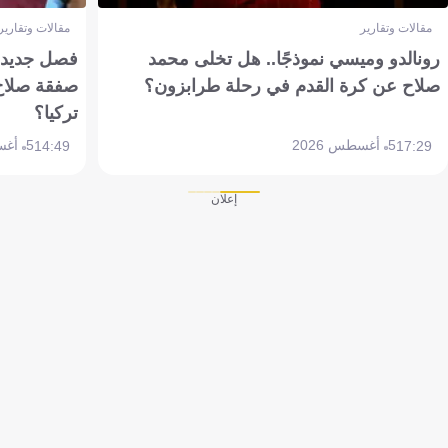
مقالات وتقارير
مقالات وتقارير
رونالدو وميسي نموذجًا.. هل تخلى محمد
فصل جديد بم
صلاح عن كرة القدم في رحلة طرابزون؟
صفقة صلاح
تركيا؟
5 أغسطس 2026
5 أغسطس 2026
14:49
17:29
إعلان