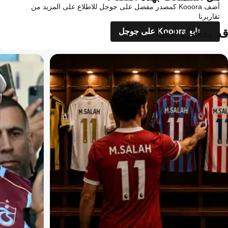
أضف Kooora كمصدر مفضل على جوجل للاطلاع على المزيد من
تقاريرنا
قد يعجبك أيضاً
تابع Kooora على جوجل