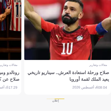
مقالات وتقارير
مقالات وتقارير
صلاح ورحلة استعادة العرش.. سيناريو تاريخي
رونالدو وم
يعيد الملك لقمة أوروبا
صلاح عن ك
6 أغسطس 2026
5 أغسطس 2026
17:29
08:04
إعلان