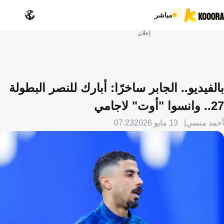
مباشر
إعلان
بالفيديو.. الجابر ساخرًا: أبارك للنصر البطولة
27.. وانسوا "أوت" لاجامي
أحمد منسي
13 مايو 2026
07:23