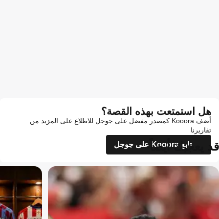
هل استمتعت بهذه القصة؟
أضف Kooora كمصدر مفضل على جوجل للاطلاع على المزيد من
تقاريرنا
قد يعجبك أيضاً
تابع Kooora على جوجل