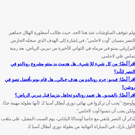
ولم تتوقف المناوشات عند هذا الحد، حيث طالب أسطورة الهلال جماهير
النصر بنسيان "أوت لاجامي"، في إشارة إلى الهدف الذي سجله الحارس
البرازيلي بينتو في مرماه في الثواني الأخيرة من ديربي الرياض، بعد رمية
تماس علي لاجامي.
اقرأ أيضًا: من كل شيء للا شيء.. هل هدمت يد بينتو مشروع رونالدو في
النصر للأبد؟
اقرأ أيضًا: فيديو: حرم رونالدو من هدف خيالي.. هل قام بونو بأفضل تصدٍ في
روشن؟
اقرأ أيضًا: بالفيديو.. هل تعمد رونالدو تجاهل بنزيما قبل ديربي الرياض؟
وأوضح: "يجب أن تركزوا في نهائي دوري أبطال آسيا 2، لأنها بطولة مهمة جدًا،
ولكن يجب أن تنسوا أوت لاجامي".
يُذكر أن النصر يلتقي مع جامبا أوساكا الياباني، يوم السبت المقبل، على ملعب
الأول بارك، في المباراة النهائية من بطولة دوري أبطال آسيا 2.