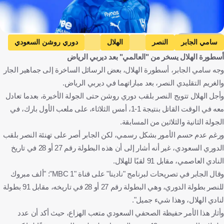
Getty Images
سامي الجابر
النصر
الهلال
دوري روشن السعودي
أسطورة الهلال يسخر من "العالمي" بعد ديربي الرياض
علي لاجامي
المملكة العربية السعودية
كرة قدم
وجه سامي الجابر، أسطورة الهلال، بعض الرسائل الساخرة إلى جماهير الجار
والغريم التقليدي النصر، بعد مباراتهما في ديربي الرياض.
وأجل الهلال تتويج النصر بلقب دوري روشن حتى الجولة الأخيرة، بعدما تعادل
معه في الوقت القاتل بنتيجة 1-1، أمس الثلاثاء، على ملعب الأول بارك، في
الجولة الثانية والثلاثين من المسابقة.
ورغم عدم حسم الأمور بشكل رسمي، لكن الجابر أصر على تهنئة النصر بلقب
الدوري السعودي، غير أنه أشار إلى أن هذه البطولة رقم 27 أو 28 في تاريخ
النادي العاصمي، مقابل 91 لقبًا للهلال.
وقال الجابر في تصريحات لبرنامج "نادينا" على قناة "MBC 1": "ألف مبروك
للنصر بطولة الدوري، وهي البطولة رقم 27 أو 28 في تاريخه، مقابل 91 بطولة
لنادي الهلال، وهذا شيء جميل".
وأثار هذا الأمر حفيظة الصحفي السعودي متعب الهزاع، حيث أكد أن عدد