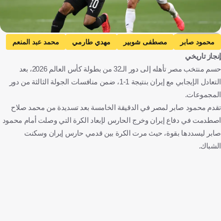
Getty Images
محمود صابر
مصطفى شوبير
مهدي طارمي
محمد عبد المنعم
إنجاز تاريخي
مصر
إيران
بلجيكا
نيوزيلندا
حسم منتخب مصر تأهله إلى دور الـ32 من بطولة كأس العالم 2026، بعد
كأس العالم
مصر
إيران
بلجيكا
نيوزيلندا
كرة قدم
التعادل الإيجابي مع إيران بنتيجة 1-1، ضمن منافسات الجولة الثالثة من دور
المجموعات.
تقدم محمود صابر لمصر في الدقيقة الخامسة بعد تسديدة من محمد صلاح
اصطدمت في دفاع إيران وخرج الحارس لإبعاد الكرة التي وصلت أمام محمود
صابر ليسددها بقوة، حيث مرت الكرة بين قدمي حارس إيران وسكنت
الشباك.