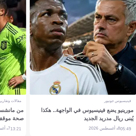
فينيسيوس جونيور
مقالات وتقارير
مورينيو يضع فينيسيوس في الواجهة.. هكذا
من مانشستر
يُبنى ريال مدريد الجديد
صحة موقف تين 
8 أغسطس 2026
7 أغسطس 2026
13:21
05:49