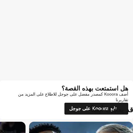
هل استمتعت بهذه القصة؟
أضف Kooora كمصدر مفضل على جوجل للاطلاع على المزيد من
تقاريرنا
قد يعجبك أيضاً
تابع Kooora على جوجل