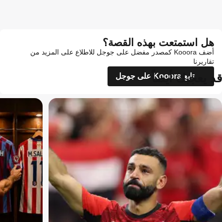
هل استمتعت بهذه القصة؟
أضف Kooora كمصدر مفضل على جوجل للاطلاع على المزيد من
تقاريرنا
قد يعجبك أيضاً
تابع Kooora على جوجل