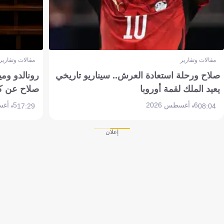
مقالات وتقارير
مقالات وتقارير
صلاح ورحلة استعادة العرش.. سيناريو تاريخي
رونالدو وم
يعيد الملك لقمة أوروبا
صلاح عن ك
6 أغسطس 2026
5 أغسطس 2026
17:29
08:04
إعلان