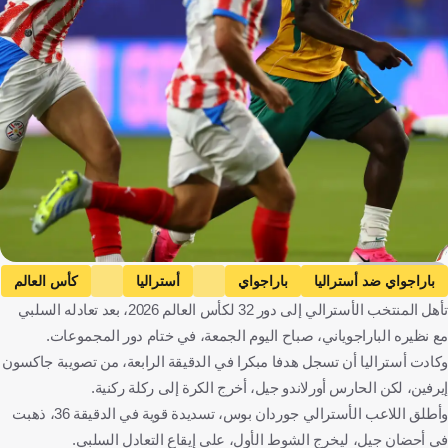
Getty Images
باراجواي ضد أستراليا
باراجواي
أستراليا
كأس العالم
تأهل المنتخب الأسترالي إلى دور 32 لكأس العالم 2026، بعد تعادله السلبي
باراغواي
أستراليا
الولايات المتحدة
كرة قدم
مع نظيره الباراجوياني، صباح اليوم الجمعة، في ختام دور المجموعات.
وكادت أستراليا أن تسجل هدفا مبكرا في الدقيقة الرابعة، من تصويبة جاكسون
إيرفين، لكن الحارس أورلاندو جيل، أخرج الكرة إلى ركلة ركنية.
وأطلق اللاعب الأسترالي جوردان بوس، تسديدة قوية في الدقيقة 36، ذهبت
في أحضان جيل، ليخرج الشوط الأول، على إيقاع التعادل السلبي.