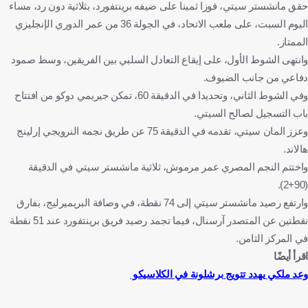
حقق مانشستر سيتي، فوزا ثمينا على ضيفه برينتفورد، بثلاثية دون رد، مساء
الدوري الإنجليزي الممتاز
آرسنال
عمر مرموش
اليوم السبت، على ملعب الاتحاد، في الجولة 36 من عمر الدوري الإنجليزي
إرلينج هالاند
جيريمي دوكو
إنجلترا
مصر
كرة قدم
الممتاز.
وانتهى الشوط الأول، على إيقاع التعادل السلبي بين الفريقين، وسط صمود
دفاعي من جانب الضيوف.
وفي الشوط الثاني، وتحديدا في الدقيقة 60، تمكن جيريمي دوكو من افتتاح
باب التسجيل لصالح السيتي.
وعزز المان سيتي، تقدمه في الدقيقة 75 عن طريق نجمه النرويجي إرلينج
هالاند.
واختتم النجم المصري عمر مرموش، ثلاثية مانشستر سيتي في الدقيقة
(90+2).
وارتفع رصيد مانشستر سيتي إلى 74 نقطة، في وصافة البريميرليج، بفارق
نقطتين عن المتصدر آرسنال، فيما تجمد رصيد فريق برينتفورد عند 51 نقطة
في المركز الثامن.
اقرأ أيضًا
وعد ملكي يهدد تتويج برشلونة في الكلاسيكو