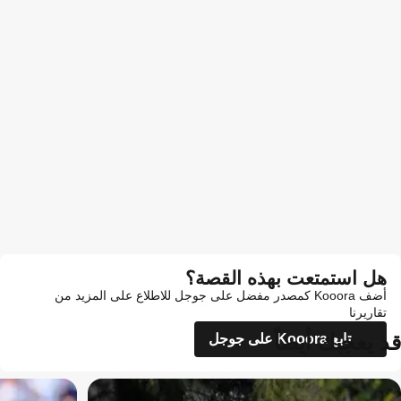
هل استمتعت بهذه القصة؟
أضف Kooora كمصدر مفضل على جوجل للاطلاع على المزيد من
تقاريرنا
قد يعجبك أيضاً
تابع Kooora على جوجل