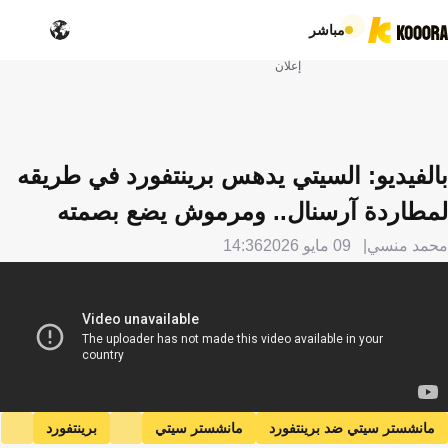
مباشر
إعلان
بالفيديو: السيتي يدهس برينتفورد في طريقه
لمطاردة آرسنال.. ومرموش يضع بصمته
محمد منسي
09 مايو 2026
14:36
مانشستر سيتي ضد برينتفورد
مانشستر سيتي
برينتفورد