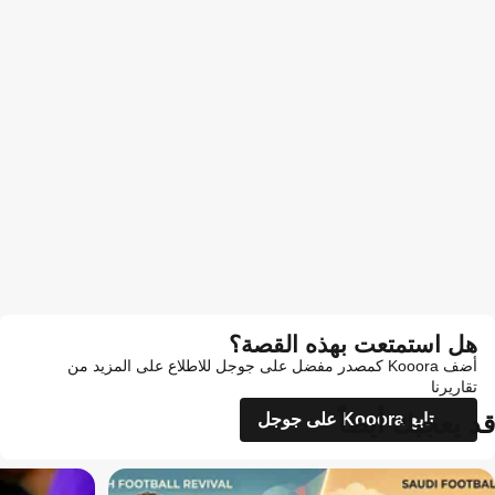
هل استمتعت بهذه القصة؟
أضف Kooora كمصدر مفضل على جوجل للاطلاع على المزيد من
تقاريرنا
قد يعجبك أيضاً
تابع Kooora على جوجل