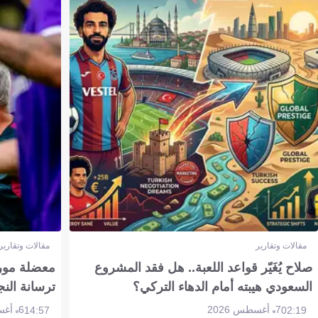
مقالات وتقارير
مقالات وتقارير
صلاح يُغَيّر قواعد اللعبة.. هل فقد المشروع
معضلة مورين
السعودي هيبته أمام الدهاء التركي؟
ترسانة النج
7 أغسطس 2026
6 أغسطس 2026
14:57
02:19