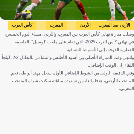
Getty Images
الأردن ضد المغرب
الأردن
المغرب
كأس العرب
وصلت مباراة نهائي كأس العرب بين المغرب والأردن، مساء اليوم الخميس،
الأردن
المغرب
كرة قدم
في نهائي كأس العرب 2025، التي تقام على ملعب "لوسيل" بالعاصمة
القطرية الدوحة، إلى الأشواط الإضافية.
وانتهى وقت المباراة الأصلي بين أسود الأطلس والنشامى بالتعادل 2-2، ليلجأ
اللقاء إلى الوقت الإضافي.
وفي الدقيقة الأولى من الشوط الإضافي الأول، سجل مهند أبو طه، نجم
المنتخب الأردني، هدفا رائعا، من تسديدة مباغتة سكنت شباك المنتخب
المغربي.