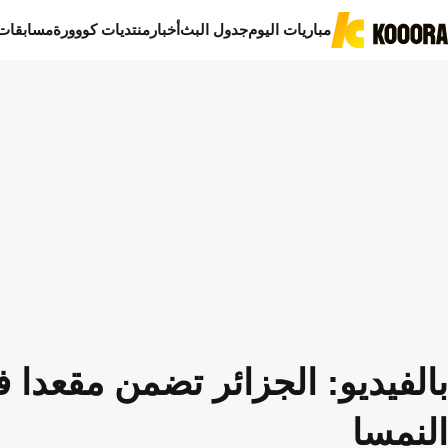
مباريات اليوم
جدول البث
أخبار
منتديات كووورة
مسابقات
النمسا