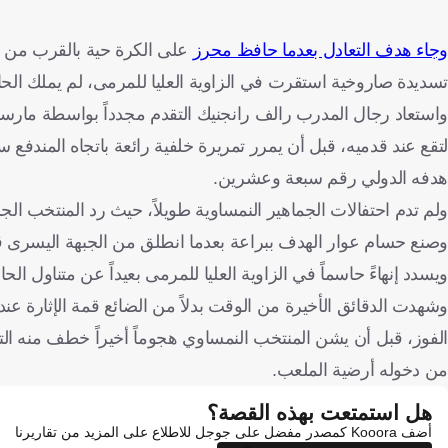
وجاء هدف التعادل بعدما حافظ محرز
على الكرة حية بالقرب من خ
تسديدة صاروخية استقرت في الزاوية العليا للمرمى، لم يملك الح
واستعاد رجال المدرب رالف رانجنيك التقدم مجدداً بواسطة مارسي
لتقع عند قدميه، قبل أن يمرر تمريرة خلفية رائعة باتجاه المندفع
هدفه الدولي رقم سبعة وعشرين.
ولم تدم احتفالات الجماهير النمساوية طويلاً، حيث رد المنتخب ال
وصنع حسام عوار الهدف ببراعة بعدما انطلق من الجبهة اليسرى قب
ويسدد إنهاءً حاسماً في الزاوية العليا للمرمى بعيداً عن متناول ا
وشهدت الدقائق الأخيرة من الوقت بدلاً من الضائع قمة الإثارة 
الفوز، قبل أن يشن المنتخب النمساوي هجوماً أخيراً خطف منه الت
من دخوله أرضية الملعب.
هل استمتعت بهذه القصة؟
أضف Kooora كمصدر مفضل على جوجل للاطلاع على المزيد من تقاريرنا