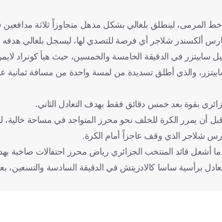
ط المرمى، لينطلق بلغالي بشكل مذهل متجاوزاً ثلاثة مدافعين 
ارس ألكسندر شلاجر أي فرصة للتصدي لها، ليسجل بلغالي هدفه ال
ل سابيتزر في الدقيقة الخامسة والخمسين، حيث هيأ كونراد لايمر
 سابيتزر، والذي أطلق تسديدة من لمسة واحدة من مسافة ثمانية عش
جزائري بقوة بعد خمس دقائق فقط بهدف التعادل الثاني.
ل أن يمرر الكرة للخلف نحو محرز المتواجد في مساحة خالية، ليل
لحارس شلاجر الذي وقف عاجزاً أمام الكرة.
عندما أشعل قائد المنتخب الجزائري رياض محرز احتفالات صاخبة 
عادل برأسية ساسا كالادزيتش في الدقيقة السادسة والتسعين، بعد