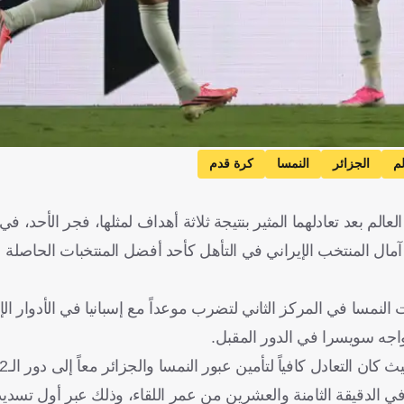
م
الجزائر
النمسا
كرة قدم
سا رسمياً إلى دور الـ32 من بطولة كأس العالم بعد تعادلهما المثير بنتيجة ثلاثة أهداف لمثلها، فجر
آمال المنتخب الإيراني في التأهل كأحد أفضل المنتخبات الحاصلة 
نمسا في المركز الثاني لتضرب موعداً مع إسبانيا في الأدوار الإقص
واجه سويسرا في الدور المقبل.
ن التعادل كافياً لتأمين عبور النمسا والجزائر معاً إلى دور الـ32.
 الدقيقة الثامنة والعشرين من عمر اللقاء، وذلك عبر أول تسدي