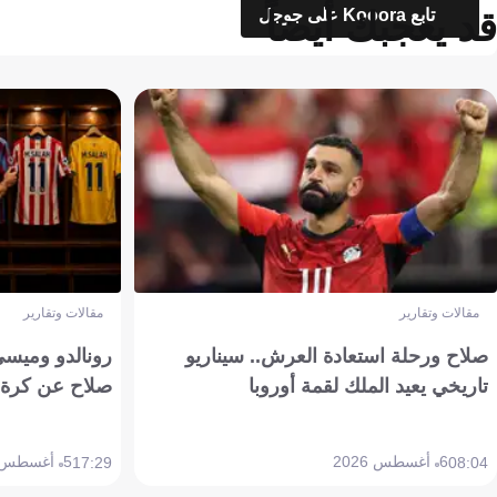
قد يعجبك أيضاً
تابع Kooora على جوجل
مقالات وتقارير
مقالات وتقارير
صلاح ورحلة استعادة العرش.. سيناريو
رونالدو وميسي
تاريخي يعيد الملك لقمة أوروبا
صلاح عن كرة 
6 أغسطس 2026
5 أغسطس 2026
17:29
08:04