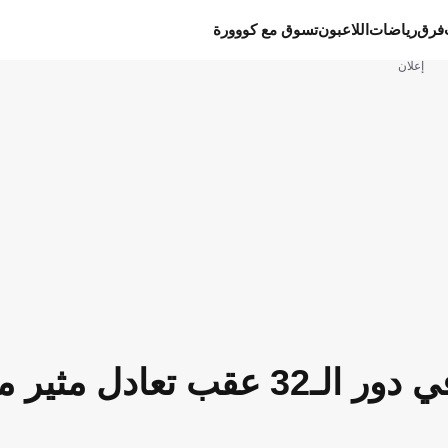
فرق
رياضات
اللاعبون
تسوق مع كووورة
إعلان
بالفيديو: الجزائر تضمن مقعدا في دور الـ32 عقب تعادل مثي