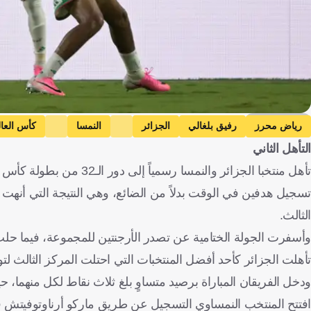
Getty Images
رياض محرز
رفيق بلغالي
الجزائر
النمسا
كأس العال
التأهل الثاني
تأهل منتخبا الجزائر والنم
تسجيل هدفين في الوقت بدلاً من الضائع، وهي النتيجة التي أنهت 
الثالث.
وأسفرت الجولة الختامية عن تصدر الأرجنتين للمجموعة، فيما حلت ال
تأهلت الجزائر كأحد أفضل المنتخبات التي احتلت المركز الثالث لت
ودخل الفريقان المباراة برصيد متساوٍ بلغ ثلاث نقاط لكل منهما، حيث كا
افتتح المنتخب النمساوي التسجيل عن طريق ماركو أرناوتوفيتش في