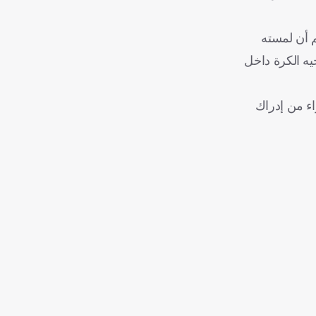
م أن لمسته
يه الكرة داخل
اء من إدراك