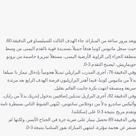
وبعد مرور ساعة من المباراة، جاء الهدف الثالث للسيليساو في الدقيقة 60،
حيث سجل ماتيوس كونيا هدفاً جميلاً بتسديدة قوية بالقدم اليمنى من وسط
منطقة الجزاء إلى الزاوية الأرضية اليمنى، مستغلاً تمريرة حاسمة من برونو
جويماريش، ليصبح التقدم 3-0.
وفي الدقيقة 76، أجرى المدرب البرازيلي تبديلاً هجومياً بإدخال نيمار دا سيلفا
بدلاً من ماتيوس كونيا، فيما أهدر البرازيليون فرصة الهدف الرابع بعد مرتدة
سريعة ومنسقة انتهت بكرة جانبت القائم بقليل.
وفي الدقيقة 82، أجرى البرازيل تبديلين إضافيين بدخول إندريك بدلاً من رايان،
وأليكس ساندرو بدلاً من دوجلاس سانتوس، ليُنهي الشوط الثاني بسيطرة تامة
وتقدم مريح بنتيجة 3-0 على إسكتلندا.
وفي الدقيقة 89 تحصل نيمار على ضربة حرة في الجناح الأيسر، ولكنها لم
تسفر عن هجمة مؤثرة، لتنتهي المباراة بفوز السامبا بنتيجة 3-0.