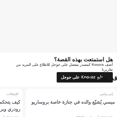
هل استمتعت بهذه القصة؟
أضف Kooora كمصدر مفضل على جوجل للاطلاع على المزيد من
تقاريرنا
قد يعجبك أيضاً
تابع Kooora على جوجل
إنتر ميامي
الإنتقالات
ميسي يُشيّع والده في جنازة خاصة بروساريو
كيف يتحكم 
رودري وبر