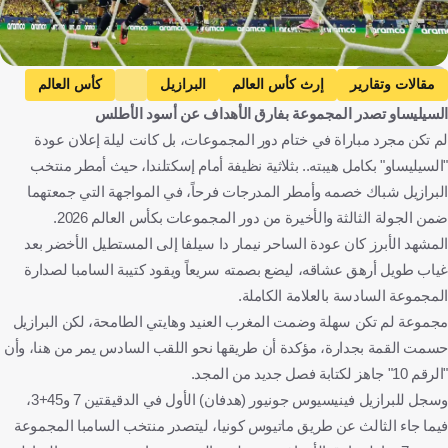
Getty Images
مقالات وتقارير
إرث كأس العالم
البرازيل
كأس العالم
السيليساو تصدر المجموعة بفارق الأهداف عن أسود الأطلس
إسكتلندا ضد البرازيل
إسكتلندا
فينيسيوس جونيور
نيمار
لم تكن مجرد مباراة في ختام دور المجموعات، بل كانت ليلة إعلان عودة
البرازيل
اسكتلندا
الولايات المتحدة
كرة قدم
"السيليساو" بكامل هيبته.. بثلاثية نظيفة أمام إسكتلندا، حيث أمطر منتخب
البرازيل شباك خصمه وأمطر المدرجات فرحاً، في المواجهة التي جمعتهما
ضمن الجولة الثالثة والأخيرة من دور المجموعات بكأس العالم 2026.
المشهد الأبرز كان عودة الساحر نيمار دا سيلفا إلى المستطيل الأخضر بعد
غياب طويل أرهق عشاقه، ليضع بصمته سريعاً ويقود كتيبة السامبا لصدارة
المجموعة السادسة بالعلامة الكاملة.
مجموعة لم تكن سهلة وضمت المغرب العنيد وهايتي الطامحة، لكن البرازيل
حسمت القمة بجدارة، مؤكدة أن طريقها نحو اللقب السادس يمر من هنا، وأن
"الرقم 10" جاهز لكتابة فصل جديد من المجد.
وسجل للبرازيل فينيسيوس جونيور (هدفان) الأول في الدقيقتين 7 و45+3،
فيما جاء الثالث عن طريق ماتيوس كونيا، ليتصدر منتخب السامبا المجموعة