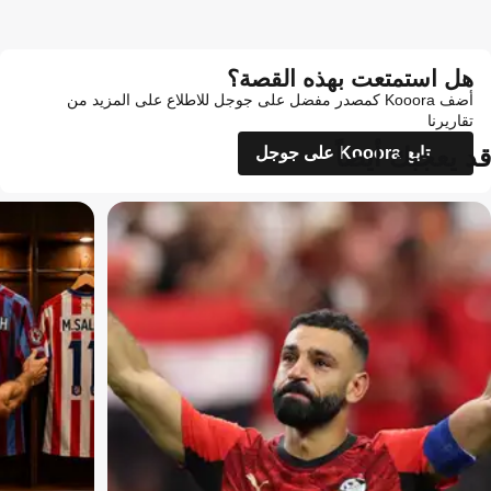
هل استمتعت بهذه القصة؟
أضف Kooora كمصدر مفضل على جوجل للاطلاع على المزيد من
تقاريرنا
قد يعجبك أيضاً
تابع Kooora على جوجل