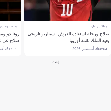
مقالات وتقارير
مقالات وتقارير
صلاح ورحلة استعادة العرش.. سيناريو تاريخي
رونالدو وم
يعيد الملك لقمة أوروبا
صلاح عن ك
6 أغسطس 2026
5 أغسطس 2026
17:29
08:04
إعلان