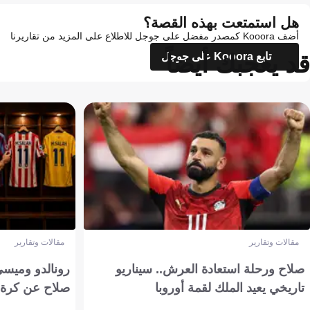
هل استمتعت بهذه القصة؟
أضف Kooora كمصدر مفضل على جوجل للاطلاع على المزيد من تقاريرنا
قد يعجبك أيضاً
تابع Kooora على جوجل
مقالات وتقارير
مقالات وتقارير
صلاح ورحلة استعادة العرش.. سيناريو
رونالدو وميسي
تاريخي يعيد الملك لقمة أوروبا
صلاح عن كرة 