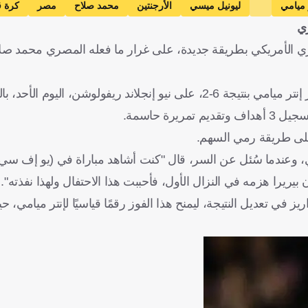
 ميامي
ليونيل ميسي
الأرجنتين
محمد صلاح
مصر
كرة 
ري
دوري الأمريكي بطريقة جديدة، على غرار ما فعله المصري محمد صل
 اليوم الأحد، بالدوري الأمريكي.
 على طريقة رمي السهم.
ري، وعندما سُئل عن السر، قال "كنت أشاهد مباراة في (يو إف سي) 
ن بيريرا هزمه في النزال الأول، فأحببت هذا الاحتفال ولهذا نفذته".