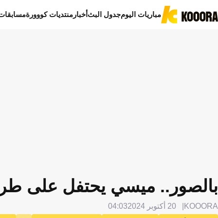
مباريات اليوم
جدول البث
أخبار
منتديات كووورة
مسابقات
بالصور.. ميسي يحتفل على طري
KOOORA
20 أكتوبر 2024
04:03