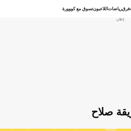
فرق
رياضات
اللاعبون
تسوق مع كووورة
إعلان
قة صلاح