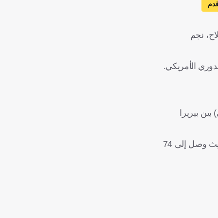
قدم
اح، نجم
بين بيريرا
وكان فريق ميسي متأخرًا بهدفين، وساهمت مجهودات لويس سواريز في تعديل النتيجة، ليمنح هذا الفوز رقمًا قياسيًا لإنتر ميامي، حيث وصل إلى 74