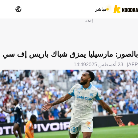
مباشر
إعلان
بالصور: مارسيليا يمزق شباك باريس إف سي
AFP
23 أغسطس 2025
14:49