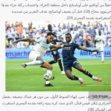
خطأ من أوتافيو على أوباميانج داخل منطقة الجزاء، واحتساب ركلة جزاء نفذها
جرينوود بنجاح (18)، قبل أن يضيف أوباميانج، هدف التعزيز من تسديدة
استعراضية بقدمه اليسرى (24).
Getty Images
ورفض باريس إف سي، إنهاء الشوط الأول، من دون هز شباك مضيفه، بفضل
الجزائري إيلان قيس قبال، الذي سدد كرة بينية رائعة بقدمه اليسرى استقرت
في الشباك (28).