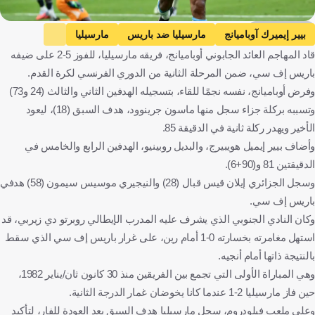
Getty Images
بيير إيميرك آوباميانج
مارسيليا ضد باريس
مارسيليا
قاد المهاجم العائد الجابوني أوباميانج، فريقه مارسيليا، للفوز 5-2 على ضيفه
باريس
الدوري الفرنسي
فرنسا
كرة قدم
باريس إف سي، ضمن المرحلة الثانية من الدوري الفرنسي لكرة القدم.
وفرض أوباميانج، نفسه نجمًا للقاء، بتسجيله الهدفين الثاني والثالث (24 و73)
وتسببه بركلة جزاء سجل منها ماسون جرينوود، هدف السبق (18)، ليعود
الأخير ويهدر ركلة ثانية في الدقيقة 85.
وأضاف بيير إيميل هويبيرج، والبديل روبينيو، الهدفين الرابع والخامس في
الدقيقتين 81 و(90+6).
وسجل الجزائري إيلان قيس قبال (28) والنيجيري موسيس سيمون (58) هدفي
باريس إف سي.
وكان النادي الجنوبي الذي يشرف عليه المدرب الإيطالي روبرتو دي زيربي، قد
استهل مغامرته بخسارته 0-1 أمام رين، على غرار باريس إف سي الذي سقط
بالنتيجة ذاتها أمام أنجيه.
وهي المباراة الأولى التي تجمع بين الفريقين منذ 30 كانون ثان/يناير 1982،
حين فاز مارسيليا 2-1 عندما كانا يخوضان غمار الدرجة الثانية.
وعلى ملعب فيلودروم، سجل مارسيليا هدف السبق بعد العودة للفار، لتأكيد