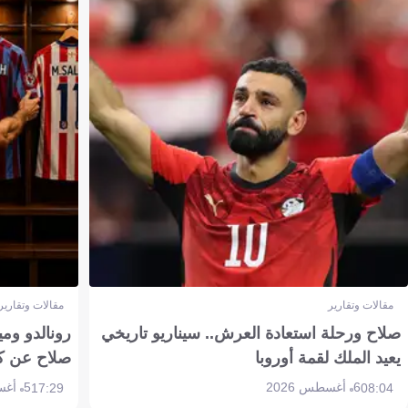
مقالات وتقارير
مقالات وتقارير
صلاح ورحلة استعادة العرش.. سيناريو تاريخي
رونالدو وم
يعيد الملك لقمة أوروبا
صلاح عن ك
6 أغسطس 2026
5 أغسطس 2026
17:29
08:04