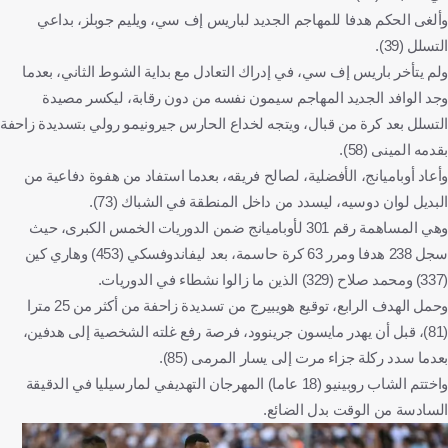
وألغى الحكم هدفا للمهاجم الجديد لباريس إف سي، ويليم جوبلز، بداعي
التسلل (39).
ولم يتأخر باريس إف سي، في إدراك التعادل مع بداية الشوط الثاني، بعدما
وجد الوافد الجديد المهاجم سيمون نفسه من دون رقابة، ليكسر مصيدة
التسلل بعد كرة من قبال، ويتجه لخداع الحارس جيرونيمو رولي بتسديدة زاحفة
بقدمه المينى (58).
وأعاد أوباميانج، الأفضلية، لصالح فريقه، بعدما استفاد من هفوة دفاعية من
البديل لوان دوسيه، ليسدد من داخل المنطقة في الشباك (73).
وهي المساهمة رقم 301 لأوباميانج ضمن الدوريات الخمس الكبرى، حيث
سجل 238 هدفا ومرر 63 كرة حاسمة، بعد ليفاندوفسكي (453) وهاري كين
(337) ومحمد صلاح (329) الذين ما زالوا نشطاء في الدوريات.
وحمل الهدف الرابع، توقيع هويبيرج من تسديدة زاحفة من أكثر من 25 مترا
(81)، قبل أن يهدر مايسون جرينوود، فرصة رفع غلته الشخصية إلى هدفين،
بعدما سدد ركلة جزاء مرت إلى يسار المرمى (85).
واختتم الشاب روبينيو (18 عاما) المهرجان التهديفي لمارسيليا في الدقيقة
السادسة من الوقت بدل الضائع.