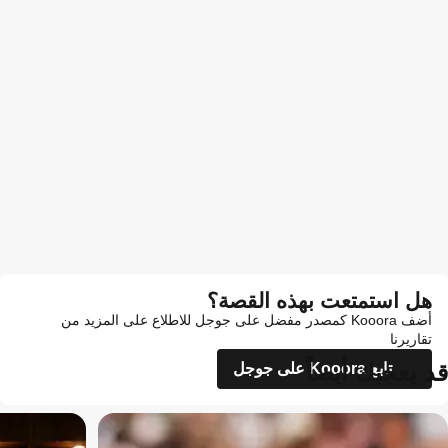
هل استمتعت بهذه القصة؟
أضف Kooora كمصدر مفضل على جوجل للاطلاع على المزيد من
تقاريرنا
قد يعجبك أيضاً
تابع Kooora على جوجل