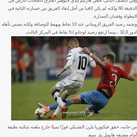
وفي النصف الثاني، قلص هارليم إيدي جنوهير الفارق لأصحاب الأرض في
الدقيقة 60 ولكنه لم يكن كافيا من أجل إنقاذ الفريق من خسارته الثانية في
البطولة وفقدان الصدارة.
وتجمد رصيد الفريق الروماني عند 10 نقاط ويهبط للوصافة ولكنه يضمن تأهله
لدور الـ32 ، بينما ارتفع رصيد لوجانو لـ9 نقاط في المركز الثالث.
من جانبه، حقق فيكتوريا بلزن التشيكي فوزًا ثمينًا خارج ملعبه بثنائية نظيفة
أمام مضيفه هابويل بئر سبع.