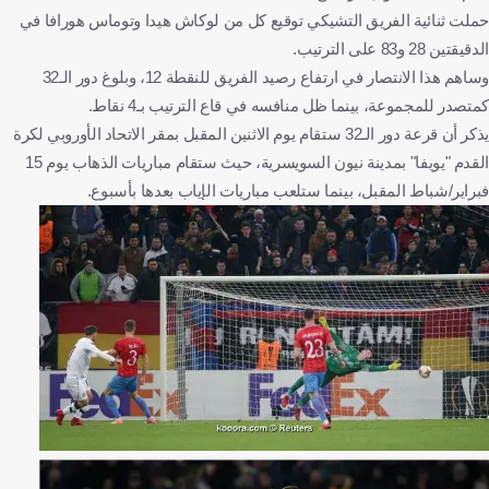
حملت ثنائية الفريق التشيكي توقيع كل من لوكاش هيدا وتوماس هورافا في
الدقيقتين 28 و83 على الترتيب.
وساهم هذا الانتصار في ارتفاع رصيد الفريق للنقطة 12، وبلوغ دور الـ32
كمتصدر للمجموعة، بينما ظل منافسه في قاع الترتيب بـ4 نقاط.
يذكر أن قرعة دور الـ32 ستقام يوم الاثنين المقبل بمقر الاتحاد الأوروبي لكرة
القدم "يويفا" بمدينة نيون السويسرية، حيث ستقام مباريات الذهاب يوم 15
فبراير/شباط المقبل، بينما ستلعب مباريات الإياب بعدها بأسبوع.