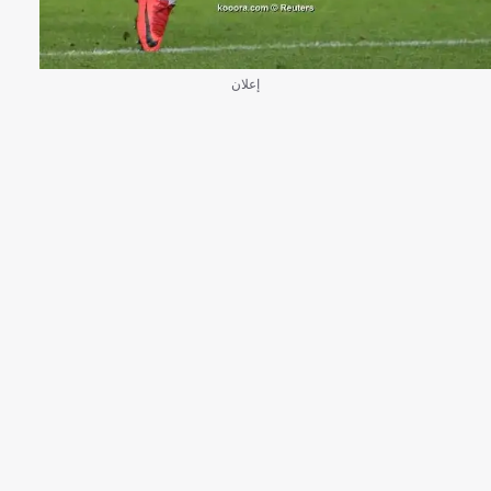
إعلان