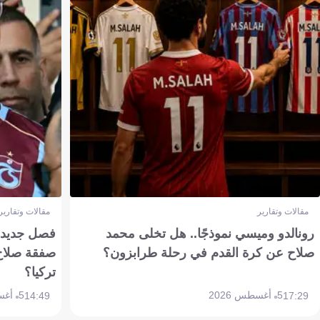
مقالات وتقارير
مقالات وتقارير
رونالدو وميسي نموذجًا.. هل تخلى محمد
فصل جديد بم
صلاح عن كرة القدم في رحلة طرابزون؟
صفقة صلاح
تركيا؟
5 أغسطس 2026
5 أغسطس 2026
14:49
17:29