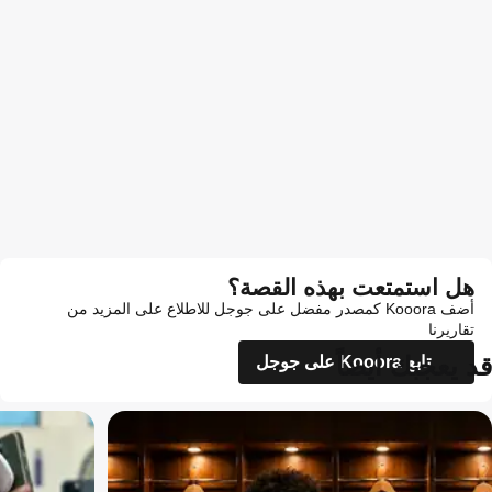
هل استمتعت بهذه القصة؟
أضف Kooora كمصدر مفضل على جوجل للاطلاع على المزيد من
تقاريرنا
قد يعجبك أيضاً
تابع Kooora على جوجل