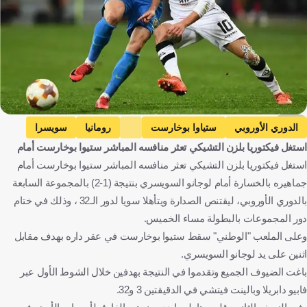
EPA
الدوري الأوروبي
ستياوا بوخارست
رومانيا
سويسرا
استغل فيكتوريا بلزن التشيكي تعثر منافسه المباشر ستيوا بوخارست أمام
فيكتوريا بلزن
التشيك
هابويل بير شيفا
إسرائيل
استغل فيكتوريا بلزن التشيكي تعثر منافسه المباشر ستيوا بوخارست أمام
كرة قدم
جماهيره بالخسارة أمام لوجانو السويسري بنتيجة (1-2) بالمجموعة السابعة
بالدوري الأوروبي، ليقتنص الصدارة ويتأهلا سويا لدور الـ32 ، وذلك في ختام
دور المجموعات بالبطولة مساء الخميس.
وعلى الملعب "الوطني" سقط ستيوا بوخارست في عقر داره بهدف مقابل
اثنين على يد لوجانو السويسري.
باغت الضيوف الجميع وتقدموا في النتيجة بهدفين خلال الشوط الأول عبر
فابيو دابريلا وبالينت فيتشي في الدقيقتين 3 و32.