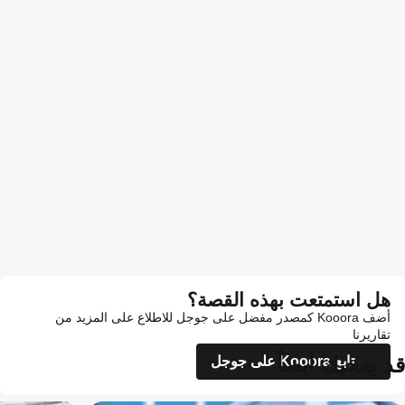
هل استمتعت بهذه القصة؟
أضف Kooora كمصدر مفضل على جوجل للاطلاع على المزيد من
تقاريرنا
قد يعجبك أيضاً
تابع Kooora على جوجل