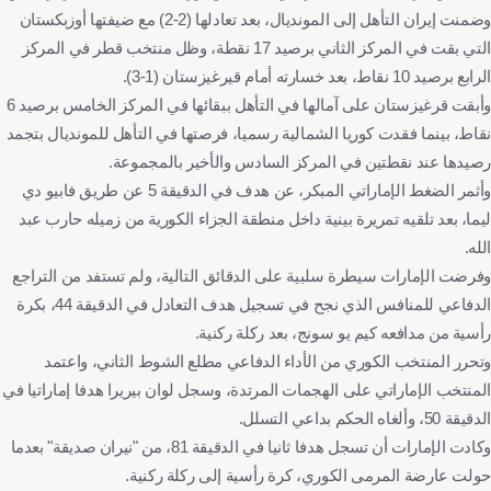
وضمنت إيران التأهل إلى المونديال، بعد تعادلها (2-2) مع ضيفتها أوزبكستان
التي بقت في المركز الثاني برصيد 17 نقطة، وظل منتخب قطر في المركز
الرابع برصيد 10 نقاط، بعد خسارته أمام قيرغيزستان (1-3).
وأبقت قرغيزستان على آمالها في التأهل ببقائها في المركز الخامس برصيد 6
نقاط، بينما فقدت كوريا الشمالية رسميا، فرصتها في التأهل للمونديال بتجمد
رصيدها عند نقطتين في المركز السادس والأخير بالمجموعة.
وأثمر الضغط الإماراتي المبكر، عن هدف في الدقيقة 5 عن طريق فابيو دي
ليما، بعد تلقيه تمريرة بينية داخل منطقة الجزاء الكورية من زميله حارب عبد
الله.
وفرضت الإمارات سيطرة سلبية على الدقائق التالية، ولم تستفد من التراجع
الدفاعي للمنافس الذي نجح في تسجيل هدف التعادل في الدقيقة 44، بكرة
رأسية من مدافعه كيم يو سونج، بعد ركلة ركنية.
وتحرر المنتخب الكوري من الأداء الدفاعي مطلع الشوط الثاني، واعتمد
المنتخب الإماراتي على الهجمات المرتدة، وسجل لوان بيريرا هدفا إماراتيا في
الدقيقة 50، وألغاه الحكم بداعي التسلل.
وكادت الإمارات أن تسجل هدفا ثانيا في الدقيقة 81، من "نيران صديقة" بعدما
حولت عارضة المرمى الكوري، كرة رأسية إلى ركلة ركنية.