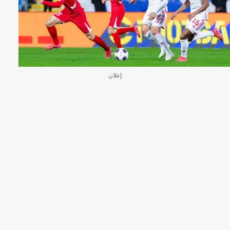
إعلان