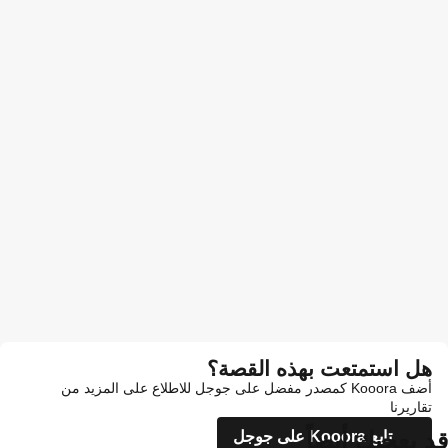
هل استمتعت بهذه القصة؟
أضف Kooora كمصدر مفضل على جوجل للاطلاع على المزيد من
تقاريرنا
قد يعجبك أيضاً
تابع Kooora على جوجل