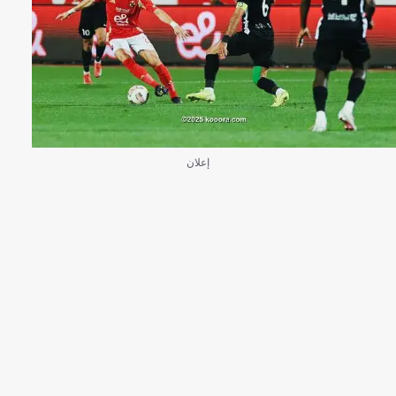
إعلان