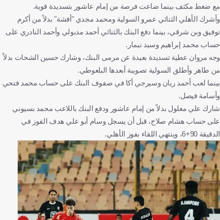
مع ضغط مكثف بينما ضاعت فرصة من إمام عاشور بتسديدة قوية.
وأشرك الأهلي الثنائي عمرو السولية ومحمد مجدي "أفشة" بدلاً من أكرم
توفيق وبن شرقي، بينما دفع البنك بالثنائي أحمد مدبولي وأحمد النادري على
حساب محمد إبراهيم وسيد نيمار.
وجه مروان عطية تسديدة بعيدة عن مرمى البنك، وشارك حسين الشحات بدلاً
من طاهر وأطلق السولية تصويبة أبعدها البلعوطي.
بينما لعب أحمد ريان وسيرجي أكا في صفوف البنك على حساب محمد فتحي
وأسامة فيصل.
شارك علي معلول بدلاً من إمام عاشور ودفع البنك باللاعب محمد بسيوني
على حساب هشام صلاح، قبل أن يسجل وسام أبو علي هدف الفوز في
الدقيقة 90+6، وينتهي اللقاء بفوز الأهلي.