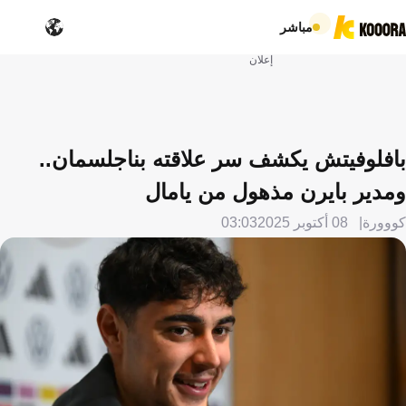
مباشر
إعلان
بافلوفيتش يكشف سر علاقته بناجلسمان..
ومدير بايرن مذهول من يامال
كووورة
08 أكتوبر 2025
03:03