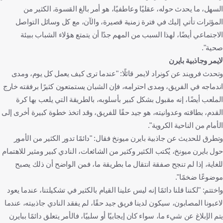
السهل، ما يحدث حوله، عقليًا وعاطفيًا، هو أمر بالغ القسوة، الكثير من
المؤثرات تأتي إليك في فترة زمنية قصيرة، والآن، مع كل وسائل التواصل
الاجتماعي أيضًا، لهذا السبب من المهم جدًا أن يتمتع هؤلاء الشباب ببيئة
صحية".
لايمر وجاذبية بايرن
وتحدث فرويند عن كونراد لايمر قائلًا: "عندما ترى كيف يعمل كل يوم، ومدى
اندماجه في الفريق، ومدى احترامه، فإن الشبان يستمتعون كثيرًا برفقته خارج
الملعب أيضًا، إنه مقبول بشكل كبير بأسلوبه، بالطريقة التي يلعب بها كرة
القدم، بطاقته وعدوانيته، هو جيد حقًا للفريق، وقد اتخذ خطوة كبيرة أخرى إلى
الأمام من الناحية الكروية".
وتطرق للحديث عن جاذبية بايرن ميونخ فقال: "دائمًا تدور الكثير من الأمور
حول بايرن ميونخ، يُكتب الكثير وكثير من الشائعات، النادي كبير ومثير للاهتمام
للغاية، إذا لم تنجح صفقة انتقال ما بطريقة ما، فمن الواضح أن ذلك يصبح
موضوعًا ضخمًا".
واختتم: "لكننا قلنا دائمًا إنه ليس علينا القيام بالكثير في تشكيلتنا، عندما يعود
لاعبونا المصابون، سيكون لدينا فريق جيد حقًا، لم يفقد النادي جاذبيته، عندما
يتم الإبلاغ عن شيء ما، سواء كان إيجابيًا أو سلبيًا، فالأمر يتعلق دائمًا ببايرن