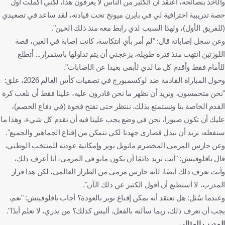
والأخذ بنصائحه، أعتقد أن الكثير من الناس لا يعرفون هذا، لكني أكملت أول
حصة تدريبية احترافية لي في بايرن ميونخ تحت قيادته، لقد ساعد في تصعيدي
(للفريق الأول)، ولهذا السبب لدي رابط معه منذ ذلك الحين".
وعن سجل إصاباته قال: "لم أمر بأي انتكاسة، كانت إصابة في العين، قصة
اللوزتين انتهت منذ فترة طويلة، يزعجني أن يتم تداولها باستمرار... أتطلع
للأمام فقط وأقدم كل ما لدي لأبقى بعيدا عن الإصابات".
وحول المباراة القادمة ضد لوكسمبورج في تصفيات كأس العالم 2026، علق:
"نحن متحمسون، ونريد أن نظهر ما نحن قادرون عليه، علينا فقط أن نلعب كرة
القدم الخاصة بنا ونستمتع بذلك، ننتظر حتى تفتح فجوة (في دفاع الخصم)،
عليك أن تكون صبورا، نحن في وضع يجب علينا فيه أن نقدم كل شيء، وهذا ما
سنفعله، نريد أن نبذل قصارى جهدنا لكي نتمكن من إقناع الجماهير والجميع".
وعن حارس المرمى المخضرم مانويل نوير وإمكانية عودته للمنتخب الوطني،
قال بافلوفيتش: "أنت تريد دائمًا أن يكون مانو في المرمى، أنا أعرف ذلك،
وأنت تعرف ذلك أيضًا، لأنه حارس مرمى من الطراز العالمي، لكن هذا قرار
المدرب، لا أستطيع أن أقول الكثير عن ذلك الآن".
وعندما سُئل: هل تعتقد أنه يمكن إقناع نوير بالعودة؟ أجاب بافلوفيتش: "نعم،
يجب أن تعرف ذلك، ربما سألته بالفعل، أليس كذلك؟ من يدري، لا تعلم أبدًا".
المدرب المثالي