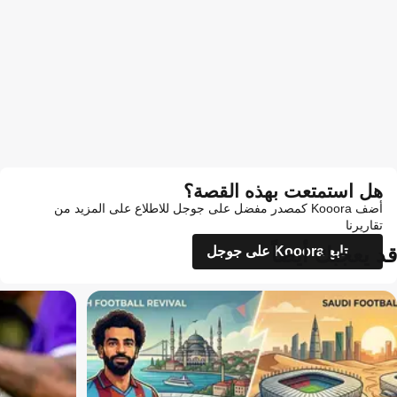
هل استمتعت بهذه القصة؟
أضف Kooora كمصدر مفضل على جوجل للاطلاع على المزيد من
تقاريرنا
قد يعجبك أيضاً
تابع Kooora على جوجل