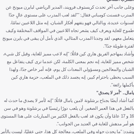
وعلى جانب آخر تحدث كريستوف فرويند، المدير الرياضي لبايرن ميونخ عن
المدرب فنسنت كومباني فقال: ""لقد لعب المدرب على مستوى عالٍ جدًا
لسنوات عديدة، وبالتالي فهو يتفهم أفكار الشبان، إنه مثل اللاعبين تمامًا،
طموح للغاية ويعرف كيف يشعر تجاه اللاعبين في المواقف المختلفة وكيف
يتعامل معهم، لقد وجدنا المدرب المثالي، الذي نأمل أن يبقى في بايرن ميونخ
لفترة طويلة جدًا".
وأشاد بمهاجم الفريق هاري كين قائلًا: "إنه لاعب مميز للغاية، وقبل كل شيء،
شخص مميز للغاية، إنه نجم بمعنى الكلمة، لكن عندما ترى كيف يتفاعل مع
الشبان والمعالجين ومسؤولي المعدات كل يوم، فإنه أمر خاص جدًا، ولهذا
السبب يحظى باحترام كبير، إنه يجسد ذلك في الملعب، حزمة هاري كين
بأكملها رائعة".
يامال.. "أمر لا يصدق"
كما أشاد أيضًا بجناح برشلونة لامين يامال قائلًا: "إنه لأمر لا يصدق ما حدث له
بالفعل في هذا العمر الصغير، أن يلعب دورًا رئيسيًا في برشلونة وهو في سن
16 و 17 عامًا وأن يكون قد لعب بالفعل الكثير من المباريات على هذا المستوى
هو أمر مدهش للغاية في العديد من الجوانب".
وشدد: "ما يحدث حوله وفي الملعب، معالجة كل هذا، حتى عقليًا، ليست بالأمر