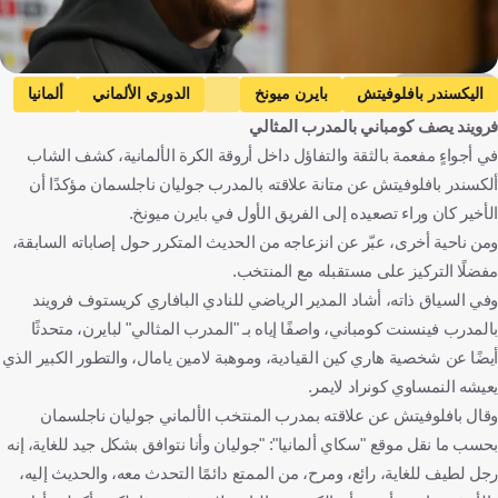
Getty Images
اليكسندر بافلوفيتش
بايرن ميونخ
الدوري الألماني
ألمانيا
فرويند يصف كومباني بالمدرب المثالي
كرة قدم
في أجواءٍ مفعمة بالثقة والتفاؤل داخل أروقة الكرة الألمانية، كشف الشاب
ألكسندر بافلوفيتش عن متانة علاقته بالمدرب جوليان ناجلسمان مؤكدًا أن
الأخير كان وراء تصعيده إلى الفريق الأول في بايرن ميونخ.
ومن ناحية أخرى، عبّر عن انزعاجه من الحديث المتكرر حول إصاباته السابقة،
مفضلًا التركيز على مستقبله مع المنتخب.
وفي السياق ذاته، أشاد المدير الرياضي للنادي البافاري كريستوف فرويند
بالمدرب فينسنت كومباني، واصفًا إياه بـ "المدرب المثالي" لبايرن، متحدثًا
أيضًا عن شخصية هاري كين القيادية، وموهبة لامين يامال، والتطور الكبير الذي
يعيشه النمساوي كونراد لايمر.
وقال بافلوفيتش عن علاقته بمدرب المنتخب الألماني جوليان ناجلسمان
بحسب ما نقل موقع "سكاي ألمانيا": "جوليان وأنا نتوافق بشكل جيد للغاية، إنه
رجل لطيف للغاية، رائع، ومرح، من الممتع دائمًا التحدث معه، والحديث إليه،