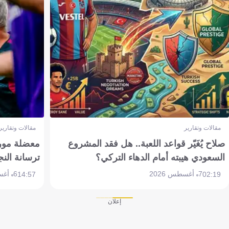
مقالات وتقارير
مقالات وتقارير
صلاح يُغَيّر قواعد اللعبة.. هل فقد المشروع
معضلة مورين
السعودي هيبته أمام الدهاء التركي؟
ترسانة النج
7 أغسطس 2026
6 أغسطس 2026
14:57
02:19
إعلان