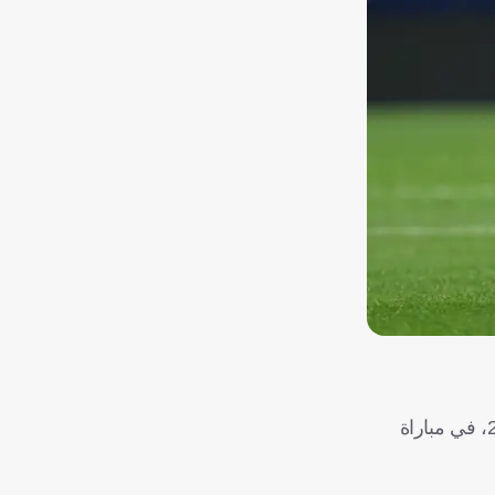
اعترف أليساندرو باستوني، مدافع إنتر ميلان، بأن فريقه "كان بإمكانه تقديم أداء أفضل" في هدفي نابولي، وذلك بالتعادل الإيجابي 2-2، في مباراة