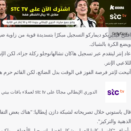
Getty/Goal
افتتح فيديريكو ديماركو التسجيل مبكرًا بتسديدة قوية من زاوية 
ويضع الكرة بالشباك.
عاد إنتر ليتقدم عبر تسجيل هاكان تشالهانوجلو ركلة جزاء، لكن ال
لللاعبي الإنتر.
أتيحت لإنتر فرصة الفوز في الوقت بدل الضائع، لكن القائم حرم 
الدوري الإيطالي مجانًا على stc tv لعملاء باقات بيتي فايبر ومفوتر 4 وماكس وبرو 4 و5
قال باستوني خلال تصريحاته لشبكة دازن إيطاليا: "هناك بعض التفاصي
الذهنية والتركيز".
وأضاف "كان بإمكاننا العمل بشكل افضل لتسجيل الأهداف، ولكن ي