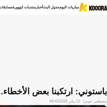
مباريات اليوم
جدول البث
أخبار
منتديات كووورة
مسابقات
باستوني: ارتكبنا بعض الأخطاء..
مصطفى عوني
12 يناير 2026
06:43