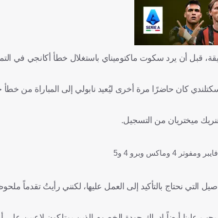
ضيقة، قبل أن يرد سكوت ماكتوميناي باستغلال خطأ أكانجي في التم
إسكتلندي كان حاضرًا مرة أخرى ليُعيد نابولي إلى المباراة من خط
هنريك ميختريان من التسجيل.
ل التي نحتاج بالتأكيد إلى العمل عليها، لكنني رأيتُ تقدماً ملحو
جب علينا أيضاً إدراك جودة الخصوم الذين يمتلكون لاعبين على 