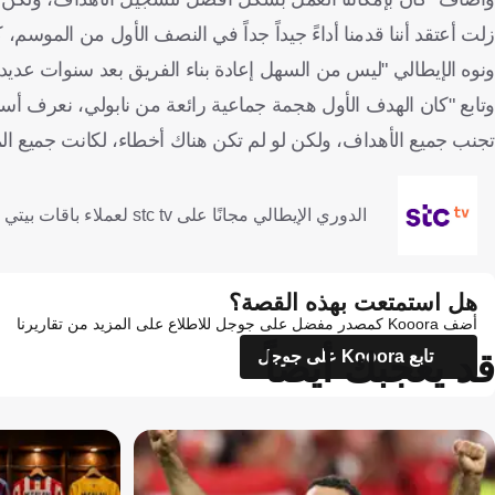
زلت أعتقد أننا قدمنا
أداءً جيداً جداً في النصف الأول من الموسم، 
ونوه الإيطالي "ليس من السهل إعادة بناء الفريق بعد سنوات عديدة
وتابع "كان الهدف الأول هجمة جماعية رائعة من نابولي، نعرف أس
تجنب جميع الأهداف، ولكن لو لم تكن هناك أخطاء، لكانت جميع المباريا
الدوري الإيطالي مجانًا على stc tv لعملاء باقات بيتي فايبر ومفوتر 4 وماكس وبرو 4 و5
هل استمتعت بهذه القصة؟
أضف Kooora كمصدر مفضل على جوجل للاطلاع على المزيد من تقاريرنا
قد يعجبك أيضاً
تابع Kooora على جوجل