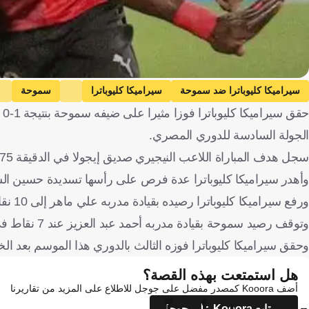
سيراميكا كليوباترا ضد سموحة
سيراميكا كليوباترا
سموحة
ح
الجولة السادسة للدوري المصري.
سجل هدف المباراة اللاعب النيجيري صديق إيجولا في الدقيقة 75 من عمر اللقاء.
وأهدر سيراميكا كليوباترا عدة فرص على رأسها تسديدة حسين الس
ورفع سيراميكا كليوباترا رصيده بقيادة مدربه علي ماهر إلى 10 نقاط في المركز الرابع بجدول الترتيب.
وتوقف رصيد سموحة بقيادة مدربه أحمد عبد العزيز عند 7 نقاط في المركز الثالث عشر بعدما تلقى الهزيمة الأولى هذا الموسم.
وحقق سيراميكا كليوباترا فوزه الثالث بالدوري هذا الموسم بعد الخ
هل استمتعت بهذه القصة؟
أضف Kooora كمصدر مفضل على جوجل للاطلاع على المزيد من تقاريرنا
تابع Kooora على جوجل