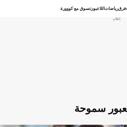
فرق
رياضات
اللاعبون
تسوق مع كووورة
إعلان
 لعبور سموحة