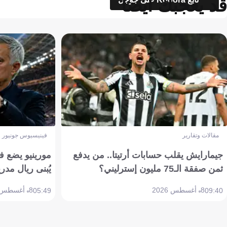
قد يعجبك أيضاً
مقالات وتقارير
فينيسيوس جونيور
جيمارايش يقلب حسابات أرتيتا.. من يدفع
مورينيو يضع ف
ثمن صفقة الـ75 مليون إسترليني؟
يُبنى ريال مدري
8 أغسطس 2026
8 أغسطس 2026
05:49
09:40