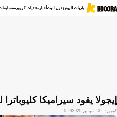
مباريات اليوم
جدول البث
أخبار
منتديات كووورة
مسابقات
إيجولا يقود سيراميكا كليوباترا
كووورة
13 سبتمبر 2025
15:24