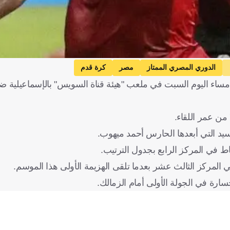
الدوري المصري الممتاز
مصر
كرة قدم
قق سيراميكا كليوباترا فوزا مثيرا على ضيفه سموحة بنتيجة 1-0 مساء اليوم السبت في ملعب "هيئة قناة السويس" با
يد التي أبعدها الحارس أحمد ميهوب.
سارة في الجولة الأولى أمام الزمالك.