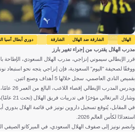
Getty Images
الهلال
الشارقة ضد الهلال
الشارقة
دوري أبطال آسيا الن
مدرب الهلال يقترب من إجراء تغيير بارز
كرة قدم
قرر الإيطالي سيموني إنزاجي، مدرب الهلال السعودي، الإطاحة بالم
بقميص النادي العاصمي، سجل خلالها 5 أهداف وصنع اثنين.
ويدرس المدرب الإيطالي إقصاء اللاعب، البالغ من العمر 26 عامًا، من قائمة الهلال، من أجل قيد البرتغالي جواو كانسيلو في القائمة بدلًا منه.
وشارك البرتغالي مؤخرًا في تدريبات فريق الهلال (تحت 21 عامًا)، تمهيدًا لقيده في القائمة المحلية، بعد الاكتفاء بقيده في الآسيوية منذ بداية الموسم.
استعدادًا لكأس العالم 2026.
وانضم نونيز إلى صفوف الهلال السعودي، في الميركاتو الصيفي الماضي، قاد