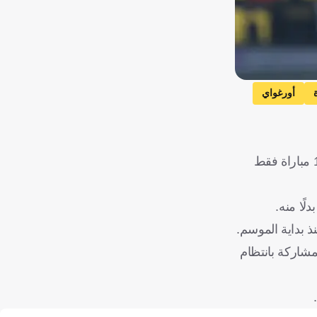
أورغواي
ووفقًا لصحيفة "اليوم" السعودية، فإن إنزاجي يتجه نحو استبعاد نونيز من قائمة الفريق الأول، بسبب إصاباته المتكررة، حيث خاض 11 مباراة فقط
إعارته لمدة 6 أشهر، خاصةً أنه يسعى للمشاركة بانتظام