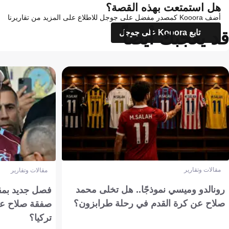
هل استمتعت بهذه القصة؟
أضف Kooora كمصدر مفضل على جوجل للاطلاع على المزيد من تقاريرنا
قد يعجبك أيضاً
تابع Kooora على جوجل
مقالات وتقارير
مقالات وتقارير
رونالدو وميسي نموذجًا.. هل تخلى محمد
فصل جديد بمقاي
صلاح عن كرة القدم في رحلة طرابزون؟
صفقة صلاح عن
تركيا؟