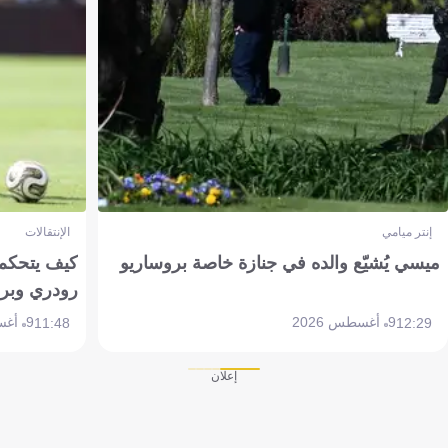
إنتر ميامي
الإنتقالات
ميسي يُشيّع والده في جنازة خاصة بروساريو
كيف يتحكم 
رودري وبر
9 أغسطس 2026
9 أغسطس 2026
11:48
12:29
إعلان