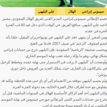
Getty Images
سيموني إنزاجي
الهلال
علي البليهي
حسم الإيطالي سيموني إنزاجي، المدير الفني لفريق الهلال السعودي، مصير
دوري روشن السعودي
إيطاليا
المملكة العربية السعودية
لاعبه علي البليهي، مدافع الفريق، في الوقت الذي دخل فيه اللاعب الفترة
كرة قدم
الحرة في عقده.
ومن المقرر أن ينتهي عقد علي البليهي في يونيو/حزيران المقبل، علمًا بأنه
انضم لصفوف "الزعيم" في صيف 2017، قادمًا من الفتح.
وبحسب صحيفة "الرياضية" السعودية، فإن البليهي خرج من حسابات إنزاجي
بشكل نهائي، وهو ما يؤكد رحيله عقب نهاية الموسم الجاري.
وأوضحت أن "البليهي لا يرغب في الاستمرار حتى نهاية عقده، ويخطط للرحيل
في يناير/كانون ثان الجاري، حيث يمتلك العديد من العروض داخل دوري
روشن".
ولم يحسم البليهي موقفه من الانضمام إلى أي نادٍ حتى هذه اللحظة، ولكنه قد
يتفاوض مع عدة أطراف خلال الفترة الحالية، بعد دخوله الفترة الحرة.
وكان البليهي أحد أهم الركائز الأساسية للهلال في السنوات الماضية، قبل أن
يخرج من حسابات المدير الفني البرتغالي جورجي جيسوس في نهاية الموسم
الماضي، ثم ازداد الوضع سوءا مع قدوم إنزاحي.