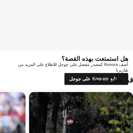
هل استمتعت بهذه القصة؟
أضف Kooora كمصدر مفضل على جوجل للاطلاع على المزيد من
تقاريرنا
قد يعجبك أيضاً
تابع Kooora على جوجل