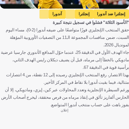
Getty Images
إنجلترا ضد آندورا
إنجلترا
آندورا
"الأسود الثلاثة" فشلوا في تسجيل نتيجة كبيرة
التصفيات المؤهلة لكأس العالم - أوروبا
إنجلترا
أندورا
كرة قدم
حقق المنتخب الإنجليزي فوزًا متواضعًا على ضيفه أندورا (2-0)، مساء اليوم
السبت، ضمن منافسات المجموعة الـ11 من التصفيات الأوروبية المؤهلة
لمونديال 2026.
جاء الهدف الأول في الدقيقة 25، عندما حوّل المدافع الأندوري جارسيا عرضية
مادويكي بالخطأ إلى مرماه، قبل أن يضيف ديكلان رايس الهدف الثاني،
برأسية قوية في الدقيقة 67.
بهذا الانتصار، رفع المنتخب الإنجليزي رصيده إلى 12 نقطة، من 4 انتصارات
متتالية، فيما بقيت أندورا بلا نقاط في المركز الأخير.
ورغم السيطرة الإنجليزية وتعدد المحاولات عبر كين، إيزي، ومادويكي، إلا أن
الحارس ألفاريز تألق في إنقاذ مرماه من فرص محققة، ليخرج أصحاب الأرض
بفوز باهت على حساب منتخب أندورا المتواضع.
إعلان