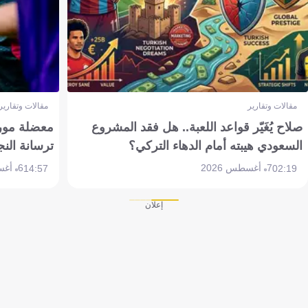
مقالات وتقارير
مقالات وتقارير
صلاح يُغَيّر قواعد اللعبة.. هل فقد المشروع
معضلة مورين
السعودي هيبته أمام الدهاء التركي؟
ترسانة النج
7 أغسطس 2026
6 أغسطس 2026
14:57
02:19
إعلان