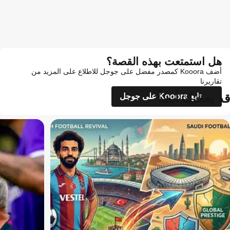
هل استمتعت بهذه القصة؟
أضف Kooora كمصدر مفضل على جوجل للاطلاع على المزيد من
تقاريرنا
قد يعجبك أيضاً
تابع Kooora على جوجل