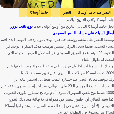
Getty Images
النصر ضد جامبا أوساكا
النصر
جامبا أوساكا
جامبا أوساكا يكتب التاريخ لبلاده
دوري أبطال آسيا 2
المملكة العربية السعودية
اليابان
كرة قدم
دخل جامبا أوساكا الياباني التاريخ من أوسع أبوابه، بعدما
توج بلقب دوري
أبطال آسيا 2 على حساب النصر السعودي.
وسقط النصر على ملعبه ووسط جماهيره بهدف دون رد في النهائي الذي أقيم
مساء السبت، بعدما سجل التركي دينيس هوميت هدف المباراة الوحيد في
الدقيقة 29، بينما عجز الفريق السعودي عن استغلال الفرص العديدة التي
أتيحت له طوال اللقاء.
وبذلك بات جامبا أوساكا أول فريق ياباني يحقق البطولة منذ انطلاقها عام
2004، تحت اسم كأس الاتحاد الآسيوي، قبل تغيير مسماها لاحقًا.
ولم تتوقف معاناة النصر عند خسارة اللقب فقط، بل استمر غيابه عن
التتويجات القارية للموسم الـ28 على التوالي، منذ آخر إنجاز آسيوي حققه عام
1998 عندما توج بلقب السوبر الآسيوي أمام بوهانج ستيلرز الكوري الجنوبي.
كما شهد النهائي أول ظهور للنصر في مباراة قارية نهائية منذ ذلك التتويج
التاريخي، إلا أن الفريق فشل في إنهاء العقدة الآسيوية، ليمنح جامبا أوساكا
إنجازًا غير مسبوق في البطولة القارية.