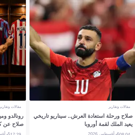
مقالات وتقارير
مقالات وتقارير
صلاح ورحلة استعادة العرش.. سيناريو تاريخي
رونالدو وم
يعيد الملك لقمة أوروبا
صلاح عن ك
6 أغسطس 2026
5 أغسطس 2026
17:29
08:04