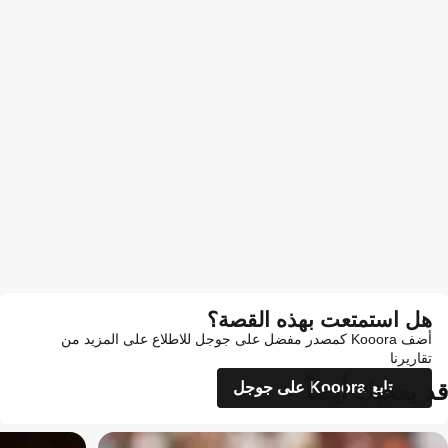
هل استمتعت بهذه القصة؟
أضف Kooora كمصدر مفضل على جوجل للاطلاع على المزيد من
تقاريرنا
قد يعجبك أيضاً
تابع Kooora على جوجل