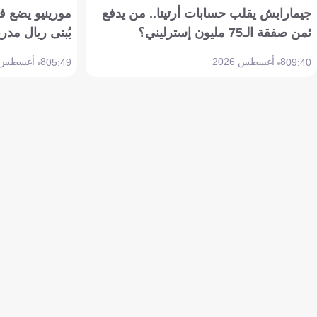
جيمارايش يقلب حسابات أرتيتا.. من يدفع
مورينيو يضع ف
ثمن صفقة الـ75 مليون إسترليني؟
يُبنى ريال مدري
8 أغسطس 2026
8 أغسطس 2026
05:49
09:40