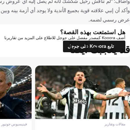
وأضاف: "لم نناقش رحيل شكشك لأنه لم يصل إليه أي عروض رسمية
وأكد أن إنبي علاقته قوية بجميع الأندية ولا يوجد أي أزمة بينه و
عرض رسمي لضمه.
هل استمتعت بهذه القصة؟
أضف Kooora كمصدر مفضل على جوجل للاطلاع على المزيد من تقاريرنا
قد يعجبك أيضاً
تابع Kooora على جوجل
مقالات وتقارير
فينيسيوس جونيور