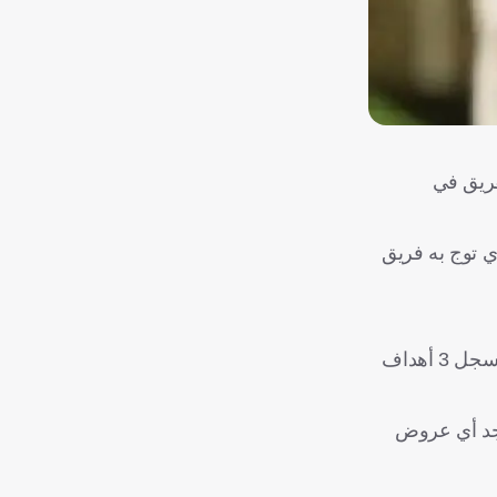
فريق في
ي توج به فريق
وتم تصعيد اللاعب من قطاع الناشئين للفريق الأول عام 2020، وخاض أكثر من 131 مباراة بالقميص البترولي على مدار 5 مواسم وسجل 3 أهداف
يوجد أي عروض