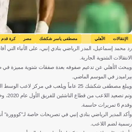
الإنتقالات
الأهلي
مصطفى ياسر شكشك
مصر
كرة قدم
رد محمد إسماعيل، المدر الرياضي بنادي إنبي، على الأنباء الت
الانتقالات الشتوية الجارية.
ويبحث الأهلي عن تدعيم صفوفه بعدة صفقات شتوية مميزة في ظل ر
بيراميدز في الموسم الماضي.
ويبلغ مصطفى شكشك 25 عاماً ويلعب في مركز لاعب الوسط المدافع وأيضاً كظهير وجناح على الجانب الأيمن والأيسر.
وقدم 6 تمريرات حاسمة.
وأكد المدير الرياضي بنادي إنبي في تصريحات خاصة لـ"كووورة" أ
رسمية لضم اللاعب.