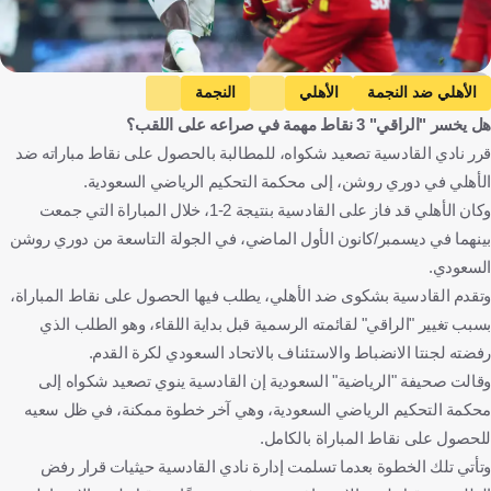
Getty Images
الأهلي ضد النجمة
الأهلي
النجمة
هل يخسر "الراقي" 3 نقاط مهمة في صراعه على اللقب؟
دوري روشن السعودي
الأخدود ضد القادسية
الأخدود
قرر نادي القادسية تصعيد شكواه، للمطالبة بالحصول على نقاط مباراته ضد
القادسية
المملكة العربية السعودية
كرة قدم
الأهلي في دوري روشن، إلى محكمة التحكيم الرياضي السعودية.
وكان الأهلي قد فاز على القادسية بنتيجة 2-1، خلال المباراة التي جمعت
بينهما في ديسمبر/كانون الأول الماضي، في الجولة التاسعة من دوري روشن
السعودي.
وتقدم القادسية بشكوى ضد الأهلي، يطلب فيها الحصول على نقاط المباراة،
بسبب تغيير "الراقي" لقائمته الرسمية قبل بداية اللقاء، وهو الطلب الذي
رفضته لجنتا الانضباط والاستئناف بالاتحاد السعودي لكرة القدم.
وقالت صحيفة "الرياضية" السعودية إن القادسية ينوي تصعيد شكواه إلى
محكمة التحكيم الرياضي السعودية، وهي آخر خطوة ممكنة، في ظل سعيه
للحصول على نقاط المباراة بالكامل.
وتأتي تلك الخطوة بعدما تسلمت إدارة نادي القادسية حيثيات قرار رفض