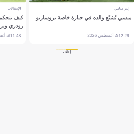
إنتر ميامي
الإنتقالات
ميسي يُشيّع والده في جنازة خاصة بروساريو
كيف يتحكم 
رودري وبر
9 أغسطس 2026
9 أغسطس 2026
11:48
12:29
إعلان