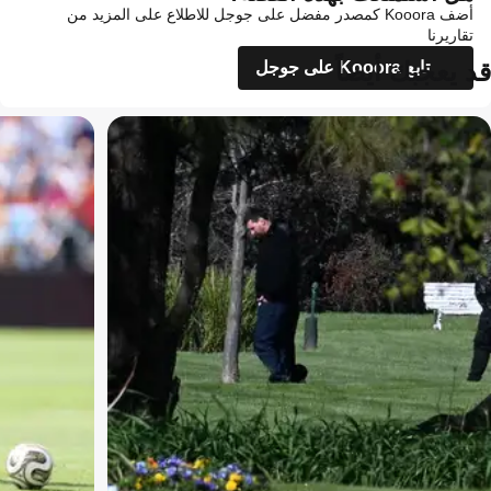
أضف Kooora كمصدر مفضل على جوجل للاطلاع على المزيد من
تقاريرنا
قد يعجبك أيضاً
تابع Kooora على جوجل