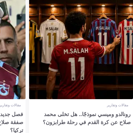
مقالات وتقارير
مقالات وتقارير
رونالدو وميسي نموذجًا.. هل تخلى محمد
فصل جديد بم
صلاح عن كرة القدم في رحلة طرابزون؟
صفقة صلاح
تركيا؟