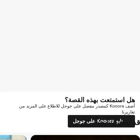
هل استمتعت بهذه القصة؟
أضف Kooora كمصدر مفضل على جوجل للاطلاع على المزيد من
تقاريرنا
قد يعجبك أيضاً
تابع Kooora على جوجل