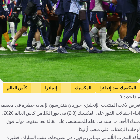
Imago
المكسيك ضد إنجلترا
المكسيك
إنجلترا
كأس العالم
ماذا حدث؟
جوردان هندرسون
المكسيك
إنجلترا
كرة قدم
تعرض لاعب المنتخب الإنجليزي جوردان هندرسون لإصابة خطيرة في معصمه
أثناء احتفالات الفوز على المكسيك (3-2) في دور الـ16 من كأس العالم 2026،
مساء الأحد، ما استدعى نقله للمستشفى على نقالة بعد سقوط مؤلم فوق
لوحات الإعلانات على ملعب أزتيكا.
وأكد المدرب الألماني توماس توخيل، في تصريحات عقب المباراة، خطورة