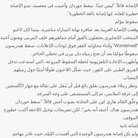
الإصابة قائلاً: "ليس جيدًا. سقط جوردان وأصيب في معصمه. تبدو الإصابة
خطيرة للغاية. إنها إصابة بالغة الخطورة".
سقوط مؤلم
وقعت الإصابة الغريبة بعد صافرة نهاية المباراة مباشرة، بينما كان لاعبو
المنتخب الإنجليزي يحتفلون بالفوز أمام جماهيرهم خلف المرمى ويغنون أغنية
"Wonderwall" وأثناء محاولته القفز فوق لوحات الإعلانات، سقط هندرسون
سقوطًا مؤلمًا بعد أن نجح زميله دان بيرن في تخطي الحاجز.
وأظهرت الإعادة التلفزيونية لحظة السقوط المروعة، التي استدعت تدخل
الفريق الطبي على الفور، حيث شكّل اللاعبون طوقًا أمنيًا حول زميلهم
المصاب.
ونظر زملاء هندرسون بقلق بالغ قبل أن يُنقل على نقالة مع جهاز الأكسجين
إلى غرفة الملابس، ثم إلى المستشفى على وجه السرعة.
وعلّق القائد هاري كين على الحادثة بصوت أجش قائلاً: "سقط جوردان
هندرسون هناك. أعتقد أنه بخير"، لكن تصريحات توخيل اللاحقة أكدت خطورة
الموقف.
إصابة ثانية
ولم تكن إصابة هندرسون الوحيدة التي أفسدت الليلة، حيث غادر مهاجم