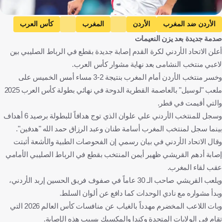
الأردن ضد المغرب
الأردن
المغرب
كأس العرب
صدمة جديدة بعد يزن النعيمات
أدهم القرشي
الأردن
المغرب
كرة قدم
أعلن الاتحاد الأردني لكرة القدم إصابة جديدة بقطع في الرباط الصليبي بين
لاعبي منتخب النشامى بعد نهاية مشوار كأس العرب.
وخسر منتخب الأردن أمام المغرب بنتيجة 2-3 مساء أمس الخميس على
ملعب "لوسيل" بالعاصمة القطرية الدوحة في نهائي بطولة كأس العرب 2025
والتي أقيمت في قطر.
وسجل للمنتخب الأردني علي علوان الذي توج هدافاً للبطولة برصيد 6 أهداف
بينما سجل لمنتخب المغرب أسامة طنان وعبد الرزاق حمد الله "هدفين".
وقال الاتحاد الأردني في بيان رسمي إن الفحوصات الطبية والأشعة أثبتت
إصابة أدهم القريشي ظهير أيمن المنتخب بقطع في الرباط الصليبي الأمامي
عقب لقاء المغرب.
ويلعب القريشي صاحب الـ 30 عاماً في صفوف فريق الحسين إربد الأردني،
وبدأ مشواره مع نادي الوحدات كما دافع عن ألوان السلط.
وبات اللاعب المخضرم مهدداً بالغياب عن منافسات كأس العالم 2026 التي
تقام في الولايات المتحدة وكندا والمكسيك بسبب هذه الإصابة.