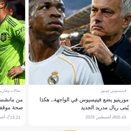
فينيسيوس جونيور
مقالات وتقارير
مورينيو يضع فينيسيوس في الواجهة.. هكذا
من مانشستر
يُبنى ريال مدريد الجديد
صحة موقف تين 
8 أغسطس 2026
7 أغسطس 2026
13:21
05:49