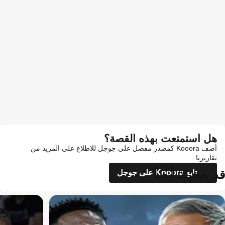
هل استمتعت بهذه القصة؟
أضف Kooora كمصدر مفضل على جوجل للاطلاع على المزيد من
تقاريرنا
قد يعجبك أيضاً
تابع Kooora على جوجل