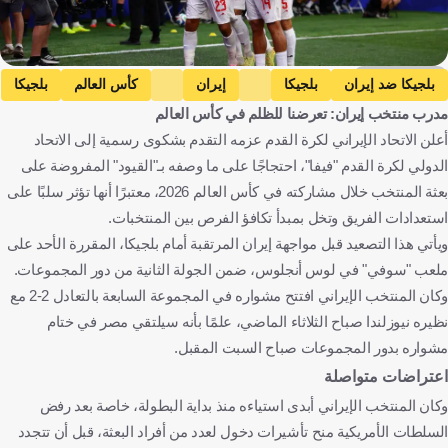
Getty Images
بلجيكا ضد إيران
بلجيكا
إيران
كأس العالم
بلجيكا
مدرب منتخب إيران: تعرضنا للظلم في كأس العالم
إيران
الولايات المتحدة
كرة قدم
أعلن الاتحاد الإيراني لكرة القدم عزمه التقدم بشكوى رسمية إلى الاتحاد
الدولي لكرة القدم "فيفا"، احتجاجًا على ما وصفه بـ"القيود" المفروضة على
بعثة المنتخب خلال مشاركته في كأس العالم 2026، معتبرًا أنها تؤثر سلبًا على
استعدادات الفريق وتخل بمبدأ تكافؤ الفرص بين المنتخبات.
ويأتي هذا التصعيد قبل مواجهة إيران المرتقبة أمام بلجيكا، المقررة الأحد على
ملعب "سوفي" في لوس أنجلوس، ضمن الجولة الثانية من دور المجموعات.
وكان المنتخب الإيراني افتتح مشواره في المجموعة السابعة بالتعادل 2-2 مع
نظيره نيوزلندا صباح الثلاثاء الماضي، علمًا بأنه سيلتقي مصر في ختام
مشواره بدور المجموعات صباح السبت المقبل.
اعتراضات متواصلة
وكان المنتخب الإيراني أبدى استياءه منذ بداية البطولة، خاصة بعد رفض
السلطات الأمريكية منح تأشيرات دخول لعدد من أفراد البعثة، قبل أن تتجدد