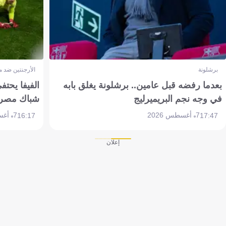
برشلونة
الأرجنتين ضد 
بعدما رفضه قبل عامين.. برشلونة يغلق بابه
الفيفا يحتفي
في وجه نجم البريميرليج
شباك مصر
7 أغسطس 2026
7 أغسطس 2026
16:17
17:47
إعلان