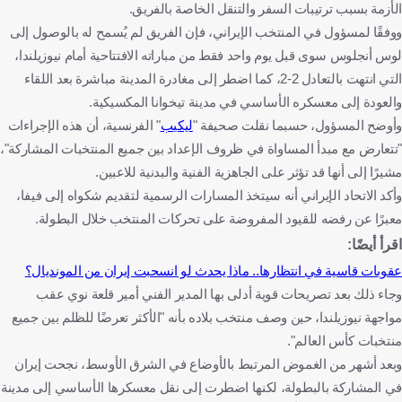
الأزمة بسبب ترتيبات السفر والتنقل الخاصة بالفريق.
ووفقًا لمسؤول في المنتخب الإيراني، فإن الفريق لم يُسمح له بالوصول إلى
لوس أنجلوس سوى قبل يوم واحد فقط من مباراته الافتتاحية أمام نيوزيلندا،
التي انتهت بالتعادل 2-2، كما اضطر إلى مغادرة المدينة مباشرة بعد اللقاء
والعودة إلى معسكره الأساسي في مدينة تيخوانا المكسيكية.
وأوضح المسؤول، حسبما نقلت صحيفة "
ليكيب
" الفرنسية، أن هذه الإجراءات
"تتعارض مع مبدأ المساواة في ظروف الإعداد بين جميع المنتخبات المشاركة"،
مشيرًا إلى أنها قد تؤثر على الجاهزية الفنية والبدنية للاعبين.
وأكد الاتحاد الإيراني أنه سيتخذ المسارات الرسمية لتقديم شكواه إلى فيفا،
معبرًا عن رفضه للقيود المفروضة على تحركات المنتخب خلال البطولة.
اقرأ أيضًا:
عقوبات قاسية في انتظارها.. ماذا يحدث لو انسحبت إيران من المونديال؟
وجاء ذلك بعد تصريحات قوية أدلى بها المدير الفني أمير قلعة نوي عقب
مواجهة نيوزيلندا، حين وصف منتخب بلاده بأنه "الأكثر تعرضًا للظلم بين جميع
منتخبات كأس العالم".
وبعد أشهر من الغموض المرتبط بالأوضاع في الشرق الأوسط، نجحت إيران
في المشاركة بالبطولة، لكنها اضطرت إلى نقل معسكرها الأساسي إلى مدينة