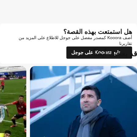
هل استمتعت بهذه القصة؟
أضف Kooora كمصدر مفضل على جوجل للاطلاع على المزيد من
تقاريرنا
قد يعجبك أيضاً
تابع Kooora على جوجل