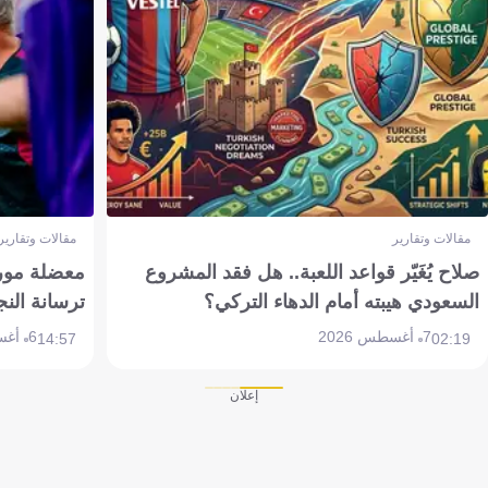
مقالات وتقارير
مقالات وتقارير
صلاح يُغَيّر قواعد اللعبة.. هل فقد المشروع
معضلة مورين
السعودي هيبته أمام الدهاء التركي؟
ترسانة النج
7 أغسطس 2026
6 أغسطس 2026
14:57
02:19
إعلان