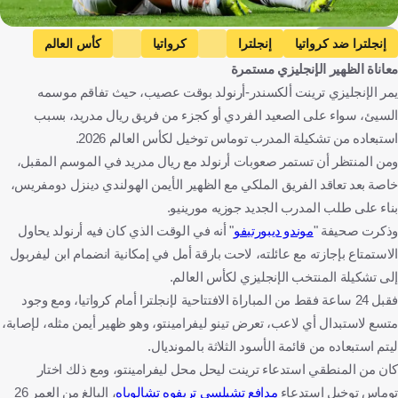
Getty Images
إنجلترا ضد كرواتيا
إنجلترا
كرواتيا
كأس العالم
معاناة الظهير الإنجليزي مستمرة
توماس توخيل
ترينت ألكسندر أرنولد
تريفوه تشالوباه
إنجلترا
يمر الإنجليزي ترينت ألكسندر-أرنولد بوقت عصيب، حيث تفاقم موسمه
كرواتيا
الولايات المتحدة
ألمانيا
كرة قدم
السيئ، سواء على الصعيد الفردي أو كجزء من فريق ريال مدريد، بسبب
استبعاده من تشكيلة المدرب توماس توخيل لكأس العالم 2026.
ومن المنتظر أن تستمر صعوبات أرنولد مع ريال مدريد في الموسم المقبل،
خاصة بعد تعاقد الفريق الملكي مع الظهير الأيمن الهولندي دينزل دومفريس،
بناء على طلب المدرب الجديد جوزيه مورينيو.
وذكرت صحيفة "
موندو ديبورتيفو
" أنه في الوقت الذي كان فيه أرنولد يحاول
الاستمتاع بإجازته مع عائلته، لاحت بارقة أمل في إمكانية انضمام ابن ليفربول
إلى تشكيلة المنتخب الإنجليزي لكأس العالم.
فقبل 24 ساعة فقط من المباراة الافتتاحية لإنجلترا أمام كرواتيا، ومع وجود
متسع لاستبدال أي لاعب، تعرض تينو ليفرامينتو، وهو ظهير أيمن مثله، لإصابة،
ليتم استبعاده من قائمة الأسود الثلاثة بالمونديال.
كان من المنطقي استدعاء ترينت ليحل محل ليفرامينتو، ومع ذلك اختار
توماس توخيل استدعاء
مدافع تشيلسي تريفوه تشالوباه
، البالغ من العمر 26