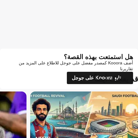
هل استمتعت بهذه القصة؟
أضف Kooora كمصدر مفضل على جوجل للاطلاع على المزيد من
تقاريرنا
قد يعجبك أيضاً
تابع Kooora على جوجل