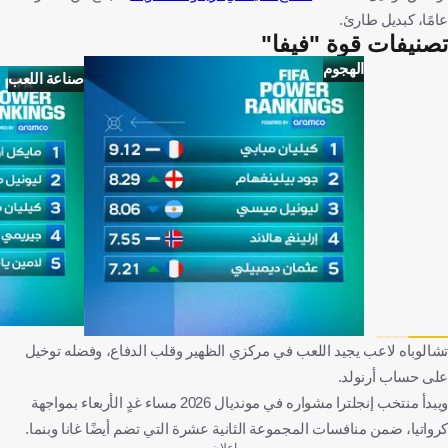
عامًا، كبديل طارئ.
تصنيفات قوة "فيفا"
الهجوم
صناعة اللعب
تشالوباه لاعب يجيد اللعب في مركزي الظهير وقلب الدفاع، وفضله توخيل
على حساب أرنولد.
ويبدأ منتخب إنجلترا مشواره في مونديال 2026 مساء غدٍ الأربعاء بمواجهة
كرواتيا، ضمن منافسات المجموعة الثانية عشرة التي تضم أيضًا غانا وبنما.