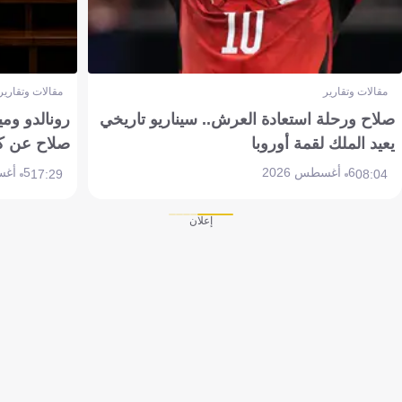
مقالات وتقارير
مقالات وتقارير
صلاح ورحلة استعادة العرش.. سيناريو تاريخي
رونالدو وم
يعيد الملك لقمة أوروبا
صلاح عن ك
6 أغسطس 2026
5 أغسطس 2026
17:29
08:04
إعلان