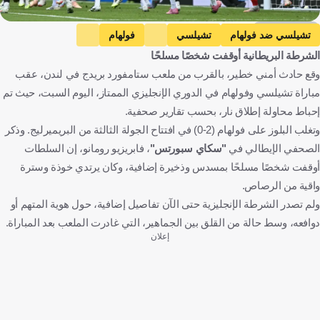
Getty Images
تشيلسي ضد فولهام
تشيلسي
فولهام
الشرطة البريطانية أوقفت شخصًا مسلحًا
الدوري الإنجليزي الممتاز
إنجلترا
كرة قدم
وقع حادث أمني خطير، بالقرب من ملعب ستامفورد بريدج في لندن، عقب
مباراة تشيلسي وفولهام في الدوري الإنجليزي الممتاز، اليوم السبت، حيث تم
إحباط محاولة إطلاق نار، بحسب تقارير صحفية.
وتغلب البلوز على فولهام (2-0) في افتتاح الجولة الثالثة من البريميرليج. وذكر
الصحفي الإيطالي في
"سكاي سبورتس"
، فابريزيو رومانو، إن السلطات
أوقفت شخصًا مسلحًا بمسدس وذخيرة إضافية، وكان يرتدي خوذة وسترة
واقية من الرصاص.
ولم تصدر الشرطة الإنجليزية حتى الآن تفاصيل إضافية، حول هوية المتهم أو
دوافعه، وسط حالة من القلق بين الجماهير، التي غادرت الملعب بعد المباراة.
إعلان