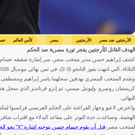
Getty Images
الأرجنتين ضد مصر
الأرجنتين
مصر
كأس العالم
حسا
الهدف القاتل للأرجنتين يفجر ثورة مصرية ضد الحكم
كشف إبراهيم حسن مدير منتخب مصر، سر إشارة شقيقه حسام حسن ا
الثلاثاء، التي انتهت بفوز التانجو (3-2)، في ثمن نهائي مونديال 2026.
وتقدم المنتخب المصري بهدفين سجلهما ياسر إبراهيم ومصطفى زيكو
كريستيان روميرو، وليونيل ميسي، ثم إنزو فرنانديز الذي سجل هدف ا
النهائي.
واعترض لاعبو وجهاز الفراعنة على الحكم الفرنسي فرانسوا ليتكس
لمنتخب مصر،
قبل أن يقوم حسام حسن بتوجيه إشارة "X" نحو الحكم، في لقطة فتحت مجالًا للتساؤلات