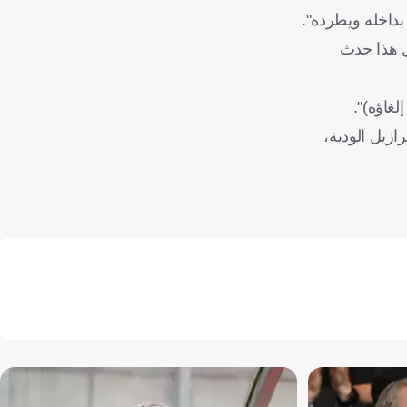
بداخله ويطرده".
ل هذا حدث
ازيل الودية،