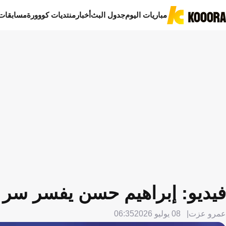
مباريات اليوم
جدول البث
أخبار
منتديات كووورة
مسابقات
فيديو: إبراهيم حسن يفسر سر إ
عمرو عزت
08 يوليو 2026
06:35