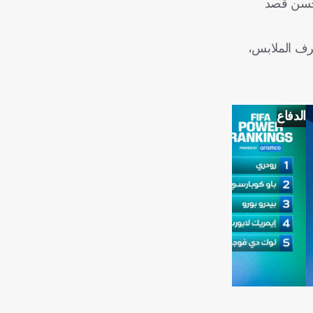
م حسن قصد
رف الملابس،
الدفاع