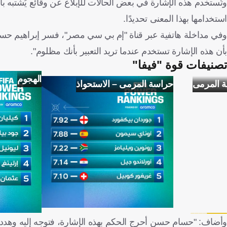
وتُستخدم هذه الإشارة في بعض الحالات للإبلاغ عن وقائع يُشتبه 
استخدامها بهذا المعنى تحديدًا.
وفي مداخلة هاتفية عبر قناة "إم بي سي مصر"، فسر إبراهيم حسن
بأن هذه الإشارة تستخدم عندما تريد التعبير بأنك مظلوم".
تصنيفات قوة "فيفا"
الهجوم
ة المرمى
حراسة المرمى – الاستحواذ
وأضاف: "حسام حسن أحرج الحكم بهذه الإشارة، فتوجه إليه وهدده 