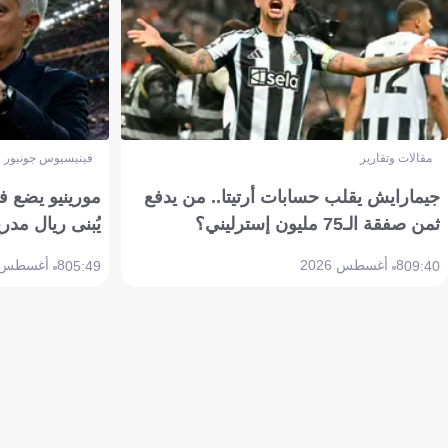
مقالات وتقارير
فينيسيوس جونيور
جيمارايش يقلب حسابات أرتيتا.. من يدفع
مورينيو يضع ف
ثمن صفقة الـ75 مليون إسترليني؟
يُبنى ريال مدري
8 أغسطس 2026
8 أغسطس 2026
05:49
09:40