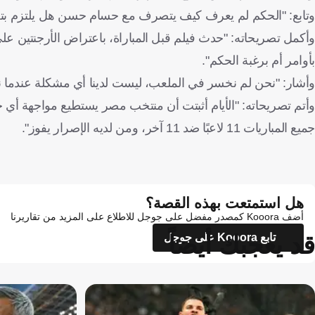
وتابع: "الحكم لم يعرف كيف يتصرف مع حسام حسن هل يلتزم بتعليم
وأكمل تصريحاته: "حدث فيلم قبل المباراة، باعتراض الأرجنتين عل
بأوامر أم برغبة الحكم".
وأشار: "نحن لم نخسر في الملعب، ليست لدينا أي مشكلة عندما نخسر في الملعب، لكن
وأتم تصريحاته: "الأيام أثبتت أن منتخب مصر يستطيع مواجهة أي خ
جميع المباريات 11 لاعبًا ضد 11 آخر، ومن لديه الإصرار يفوز".
هل استمتعت بهذه القصة؟
أضف Kooora كمصدر مفضل على جوجل للاطلاع على المزيد من تقاريرنا
قد يعجبك أيضاً
تابع Kooora على جوجل