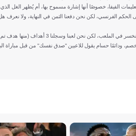
ات الفيفا، خصوصًا أنها إشارة مسموح بها، أم يُظهر الغل الذي 
ى الحكم الفرنسي، لكن نحن دفعنا الثمن في النهاية، ولا نعرف ه
 نحن لعبنا وسجلنا 3 أهداف (منها هدف تم إلغاؤه)".
صم، ودائمًا حسام يقول للاعبين "صدق نفسك" من قبل مباراة البر