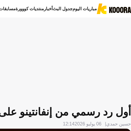
مباريات اليوم
جدول البث
أخبار
منتديات كووورة
مسابقات
أول رد رسمي من إنفانتينو على
حسين حمدي
06 يوليو 2026
12:14