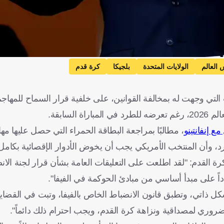
 العالم
الولايات المتحدة
بلجيكا
كرة قدم
ات التي وجهت له بمخالفة القوانين، على خلفية قرار السماح للمهاج
 إنفانتينو
، مطالبًا بمراجعة البطاقة الحمراء التي حصل عليها مه
رد، وأن المنتخب الأمريكي يجب أن يخوض الأدوار الإقصائية بكامل
رة القدم: "لقد اطلعت على التعليقات العامة بشأن قرار لجنة الا
دداً على مبدأ أساسي من مبادئ الحوكمة في الفيفا".
ل ذاتي، وتطبق قانون الانضباط الخاص بالفيفا، وتبت في القضايا بن
ر ضروري لمصداقية ونزاهة كرة القدم، ويجب احترام ذلك دائماً".