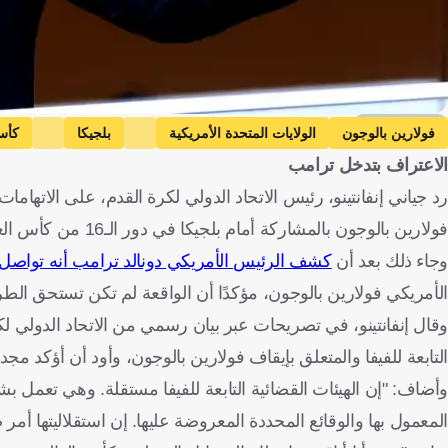
Getty Images
فولارين بالوجون
الولايات المتحدة الأمريكية
بلجيكا
كأس
الاعتراف بتدخل ترامب
رد جياني إنفانتينو، رئيس الاتحاد الدولي لكرة القدم، على الاتهام
فولارين بالوجون بالمشاركة أمام بلجيكا في دور الـ16 من كأس العالم 2026، رغم تعرضه للطرد في المباراة السابقة.
وجاء ذلك بعد أن
كشف الرئيس الأمريكي دونالد ترامب أنه تواصل مع
الأمريكي فولارين بالوجون، مؤكدًا أن الواقعة لم تكن تستحق الط
وقال إنفانتينو، في تصريحات عبر بيان رسمي من الاتحاد الدولي لك
التابعة للفيفا والمتعلق بإيقاف فولارين بالوجون، وأود أن أؤكد مج
وأضاف: "إن الهيئات القضائية التابعة للفيفا مستقلة. وهي تعمل بشك
المعمول بها والوقائع المحددة المعروضة عليها. إن استقلاليتها أم