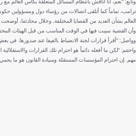
وتابع: "نعم، أنا أناقش بانتظام المسائل المتعلقة بكأس العالم مع 
ترامب، تماماً كما أتلقى اتصالات من رؤساء دول ومسؤولين حكو
العالم بشأن العديد من القضايا المختلفة. وخلال محادثتنا، أوضحت أ
وأن القضية سيبت فيها في الوقت المناسب من قبل الهيئات المختصة
وواصل: "أقرأ قرارات لجنة الانضباط بالفيفا عند صدورها. في بعض 
واختتم: "لكن ما أفعله دائماً هو احترام تلك القرارات والاستقلالية ا
مهم. إن احترام المؤسسات المستقلة وسيادة القانون هو ما يحمي ن