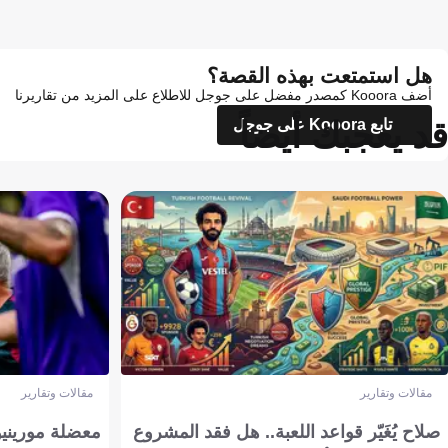
هل استمتعت بهذه القصة؟
أضف Kooora كمصدر مفضل على جوجل للاطلاع على المزيد من تقاريرنا
قد يعجبك أيضاً
تابع Kooora على جوجل
مقالات وتقارير
مقالات وتقارير
صلاح يُغَيّر قواعد اللعبة.. هل فقد المشروع
معضلة مورينيو 